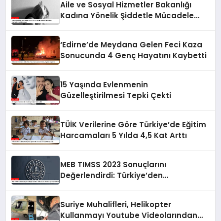
Aile ve Sosyal Hizmetler Bakanlığı
Kadına Yönelik Şiddetle Mücadele
Faaliyetlerine Odaklanıyor
‘Edirne’de Meydana Gelen Feci Kaza
Sonucunda 4 Genç Hayatını Kaybetti
15 Yaşında Evlenmenin
Güzelleştirilmesi Tepki Çekti
TÜİK Verilerine Göre Türkiye’de Eğitim
Harcamaları 5 Yılda 4,5 Kat Arttı
MEB TIMSS 2023 Sonuçlarını
Değerlendirdi: Türkiye’den
Memnuniyet Verici İlerleme
Suriye Muhalifleri, Helikopter
Kullanmayı Youtube Videolarından