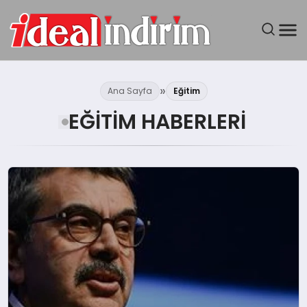
ANASAYFA
Ana Sayfa
Eğitim
BILGISAYAR
EĞITIM HABERLERI
DÜNYA
SEYAHAT
TEKNOLOJI
YAŞAM