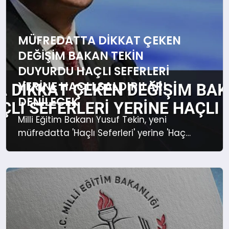
MÜFREDATTA DIKKAT ÇEKEN
DEĞIŞIM BAKAN TEKIN
DUYURDU HAÇLI SEFERLERI
YERINE HAÇLI SALDIRILARI
DENILECEK
Milli Eğitim Bakanı Yusuf Tekin, yeni
müfredatta 'Haçlı Seferleri' yerine 'Haçlı
Saldırıları', 'Coğrafi Keşifler' yerine ise
'Sömürgecilik' ifadesinin kullanılacağını
duyurdu. "Orta Asya" yerine de
"Türkistan" denilecek.