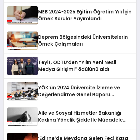
Yetiştiriyor
MEB 2024-2025 Eğitim Öğretim Yılı İçin
Örnek Sorular Yayımlandı
Deprem Bölgesindeki Üniversitelerin
Örnek Çalışmaları
Teyit, ODTÜ’den “Yılın Yeni Nesil
Medya Girişimi” ödülünü aldı
YÖK’ün 2024 Üniversite İzleme ve
Değerlendirme Genel Raporu
Açıklandı
Aile ve Sosyal Hizmetler Bakanlığı
Kadına Yönelik Şiddetle Mücadele
Faaliyetlerine Odaklanıyor
‘Edirne’de Meydana Gelen Feci Kaza