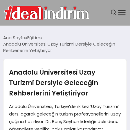
ANASAYFA
Ana Sayfa
Eğitim
Anadolu Üniversitesi Uzay Turizmi Dersiyle Geleceğin
BILGISAYAR
Rehberlerini Yetiştiriyor
DÜNYA
Anadolu Üniversitesi Uzay
SEYAHAT
Turizmi Dersiyle Geleceğin
Rehberlerini Yetiştiriyor
TEKNOLOJI
Anadolu Üniversitesi, Türkiye’de ilk kez ‘Uzay Turizmi’
YAŞAM
dersi açarak geleceğin turizm profesyonellerini uzay
çağına hazırlıyor. Dr. Barış Seyhan liderliğindeki ders,
öğrencilere yenilikçi bakış açıları kazandırıyor.