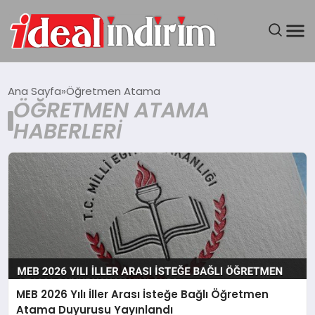
ANASAYFA
Ana Sayfa
Öğretmen Atama
ÖĞRETMEN ATAMA
BILGISAYAR
HABERLERI
DÜNYA
SEYAHAT
TEKNOLOJI
YAŞAM
MEB 2026 Yılı İller Arası İsteğe Bağlı Öğretmen
Atama Duyurusu Yayınlandı