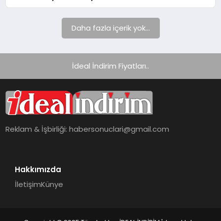
Daha fazla içerik yok...
İdeal İndirim Fiyatları..
Reklam & İşbirliği:
habersonuclari@gmail.com
Hakkımızda
İletişim
Künye