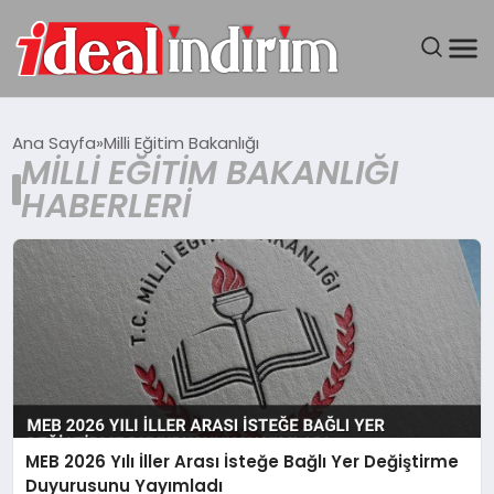
ANASAYFA
Ana Sayfa
Milli Eğitim Bakanlığı
MILLI EĞITIM BAKANLIĞI
BILGISAYAR
HABERLERI
DÜNYA
SEYAHAT
TEKNOLOJI
YAŞAM
MEB 2026 Yılı İller Arası İsteğe Bağlı Yer Değiştirme
Duyurusunu Yayımladı