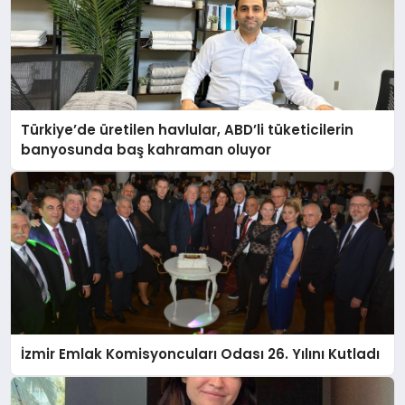
Türkiye’de üretilen havlular, ABD’li tüketicilerin
banyosunda baş kahraman oluyor
İzmir Emlak Komisyoncuları Odası 26. Yılını Kutladı