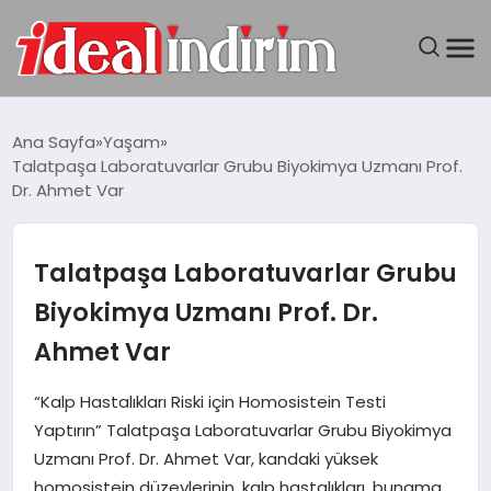
ANASAYFA
Ana Sayfa
Yaşam
Talatpaşa Laboratuvarlar Grubu Biyokimya Uzmanı Prof.
BILGISAYAR
Dr. Ahmet Var
DÜNYA
Talatpaşa Laboratuvarlar Grubu
SEYAHAT
Biyokimya Uzmanı Prof. Dr.
Ahmet Var
TEKNOLOJI
“Kalp Hastalıkları Riski için Homosistein Testi
YAŞAM
Yaptırın” Talatpaşa Laboratuvarlar Grubu Biyokimya
Uzmanı Prof. Dr. Ahmet Var, kandaki yüksek
homosistein düzeylerinin, kalp hastalıkları, bunama