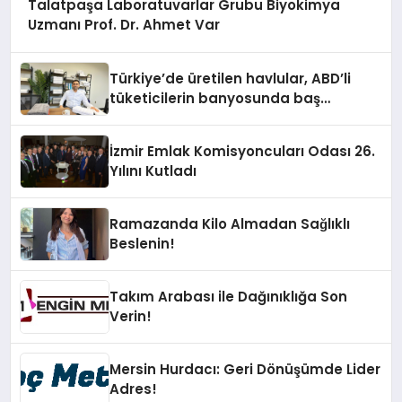
Talatpaşa Laboratuvarlar Grubu Biyokimya
Uzmanı Prof. Dr. Ahmet Var
Türkiye’de üretilen havlular, ABD’li
tüketicilerin banyosunda baş
kahraman oluyor
İzmir Emlak Komisyoncuları Odası 26.
Yılını Kutladı
Ramazanda Kilo Almadan Sağlıklı
Beslenin!
Takım Arabası ile Dağınıklığa Son
Verin!
Mersin Hurdacı: Geri Dönüşümde Lider
Adres!