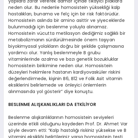
yapılara zarar vererek damar içinde tıkayıcı plaklara
neden olur. Bu nedenle homosistein yüksekliği kalp
hastalıkları, bunama ve felç için bir risk faktörüdür.
Homosistein aslında bir amino asittir ve yiyeceklerde
bulunmadığı için beslenme yoluyla alınamaz.
Homosistein vücutta metilasyon dediğimiz sağlıklı bir
metabolizmanın sürdürülmesinde önem taşıyan
biyokimyasal yolakların doğru bir şekilde çalışmasına
yardımcı olur. Yanlış beslenmeyle B grubu
vitaminlerinde azalma ve bazı genetik bozukluklar
homosistein birikimine neden olur. Homosistein
düzeyleri hekimlere hastanın kardiyovasküler riskini
değerlendirmede, kişinin B6, B12 ve Folik Asit vitamin
eksiklerini belirlemede ve önleyici önlemlerin
alınmasında yol gösterir” diye konuştu.
BESLENME ALIŞKANLIKLARI DA ETKİLİYOR
Beslenme alışkanlıklarının homosistein seviyeleri
üzerinde etkili olduğunu kaydeden Prof. Dr. Ahmet Var
şöyle devam etti: “Kalp hastalığı riskiniz yüksekse ve B
vitamini eksikliği belirtileriniz varsa homosistein testi