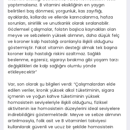
yaptırmalısınız. B vitamini eksikliğinin en yaygın
belirtileri baş dönmesi, yorgunluk, kas zayıflığı,
ayaklarda, kollarda ve ellerde karıncalanma, hafıza
sorunları, sinirlilik ve unutkanlık olarak sıralanabilir.
Gözlemsel çalışmalar, folatın başlıca kaynakları olan
meyve ve sebzelerin yüksek alımının, daha düşük felç
ve koroner kalp hastalığı oranlarıyla ilişkili olduğunu
göstermiştir. Fakat vitamin desteği almak tek başına
koroner kalp hastalığı riskini azaltmaz. Sağlıklı
beslenme, egzersiz, sigarayı bırakma gibi yaşam tarzı
değişiklikleri de kalp sağlığını olumlu yönde
etkileyecektir”
Var, son olarak şu bilgileri verdi: “Çalışmalardan elde
edilen veriler, kronik yüksek alkol tüketiminin, sigara
içmenin ve yoğun kahve tüketiminin yüksek
homosistein seviyeleriyle ilişkili olduğunu, fiziksel
aktivitenin ise homosistein düzeylerini ideal seviyelere
indirebildiğini göstermektedir. Meyve ve sebze alımının
artırılmasıyla, folik asit ve B vitaminleri takviyesi
kullanılarak güvenli ve ucuz bir şekilde homosistein