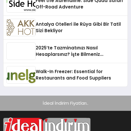
Feel the Adrenaline: Side Quad Safari
Off-Road Adventure
Antalya Otelleri ile Rüya Gibi Bir Tatil
Sizi Bekliyor
2025’te Tazminatınızı Nasıl
Hesaplarsınız? İşte Bilmeniz
Gerekenler!
Walk-In Freezer: Essential for
Restaurants and Food Suppliers
İdeal İndirim Fiyatları..