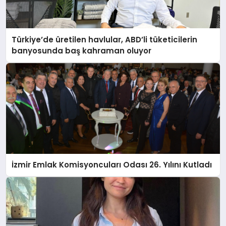
Türkiye’de üretilen havlular, ABD’li tüketicilerin
banyosunda baş kahraman oluyor
İzmir Emlak Komisyoncuları Odası 26. Yılını Kutladı