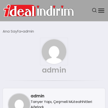
ANASAYFA
Ana Sayfa
admin
BILGISAYAR
DÜNYA
SEYAHAT
admin
TEKNOLOJI
YAŞAM
admin
Tanyer Yapı, Çeşmeli Müteahhitleri
Ağırladı