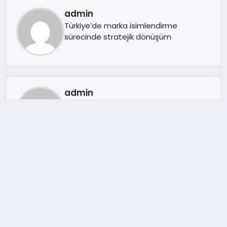
admin
Türkiye’de marka isimlendirme
sürecinde stratejik dönüşüm
admin
Türkiye’nin En Etkin 50 CFO’su belli oldu
admin
Erfen Eğitim Kurumları ile Hayat Boyu
Başarı Yolculuğu