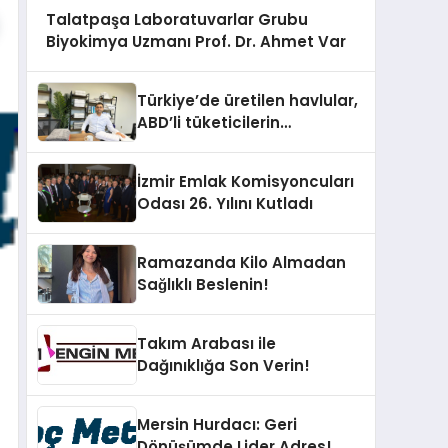
Talatpaşa Laboratuvarlar Grubu
Biyokimya Uzmanı Prof. Dr. Ahmet Var
Türkiye’de üretilen havlular,
ABD’li tüketicilerin
banyosunda baş kahraman
oluyor
İzmir Emlak Komisyoncuları
Odası 26. Yılını Kutladı
Ramazanda Kilo Almadan
Sağlıklı Beslenin!
Takım Arabası ile
Dağınıklığa Son Verin!
Mersin Hurdacı: Geri
Dönüşümde Lider Adres!