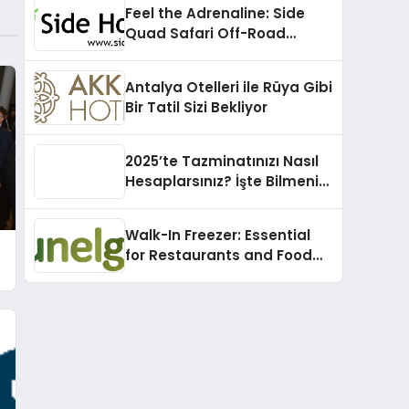
Feel the Adrenaline: Side
Quad Safari Off-Road
Adventure
Antalya Otelleri ile Rüya Gibi
Bir Tatil Sizi Bekliyor
2025’te Tazminatınızı Nasıl
Hesaplarsınız? İşte Bilmeniz
Gerekenler!
Walk-In Freezer: Essential
for Restaurants and Food
Suppliers