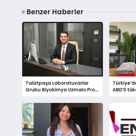
Benzer Haberler
Talatpaşa Laboratuvarlar
Türkiye’de
Grubu Biyokimya Uzmanı Prof.
ABD’li tük
Dr. Ahmet Var
banyosu
oluyor