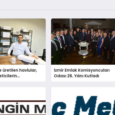
 üretilen havlular,
İzmir Emlak Komisyoncuları
eticilerin
Odası 26. Yılını Kutladı
nda baş kahraman