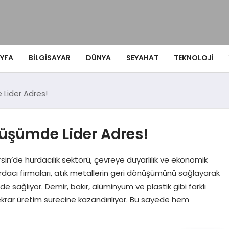
YFA
BILGISAYAR
DÜNYA
SEYAHAT
TEKNOLOJI
 Lider Adres!
nüşümde Lider Adres!
in’de hurdacılık sektörü, çevreye duyarlılık ve ekonomik
dacı firmaları, atık metallerin geri dönüşümünü sağlayarak
ğlıyor. Demir, bakır, alüminyum ve plastik gibi farklı
krar üretim sürecine kazandırılıyor. Bu sayede hem