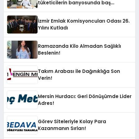
tüketicilerin banyosunda baş
kahraman oluyor
İzmir Emlak Komisyoncuları Odası 26.
Yılını Kutladı
Ramazanda Kilo Almadan Sağlıklı
Beslenin!
Takım Arabası ile Dağınıklığa Son
Verin!
Mersin Hurdacı: Geri Dönüşümde Lider
Adres!
Görev Siteleriyle Kolay Para
Kazanmanın Sırları!