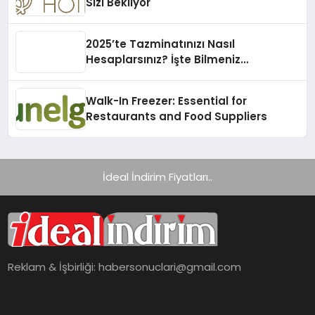
Sizi Bekliyor
2025’te Tazminatınızı Nasıl
Hesaplarsınız? İşte Bilmeniz
Gerekenler!
Walk-In Freezer: Essential for
Restaurants and Food Suppliers
İdeal İndirim Fiyatları..
Reklam & İşbirliği:
habersonuclari@gmail.com