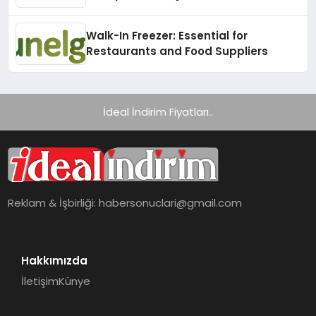
Gerekenler!
Walk-In Freezer: Essential for
Restaurants and Food Suppliers
İdeal İndirim Fiyatları..
Reklam & İşbirliği:
habersonuclari@gmail.com
Hakkımızda
İletişim
Künye