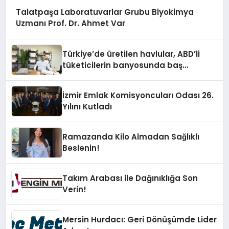
Talatpaşa Laboratuvarlar Grubu Biyokimya
Uzmanı Prof. Dr. Ahmet Var
Türkiye’de üretilen havlular, ABD’li
tüketicilerin banyosunda baş
kahraman oluyor
İzmir Emlak Komisyoncuları Odası 26.
Yılını Kutladı
Ramazanda Kilo Almadan Sağlıklı
Beslenin!
Takım Arabası ile Dağınıklığa Son
Verin!
Mersin Hurdacı: Geri Dönüşümde Lider