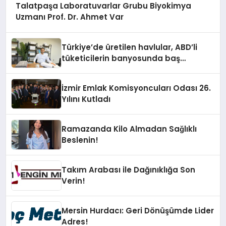
Talatpaşa Laboratuvarlar Grubu Biyokimya
Uzmanı Prof. Dr. Ahmet Var
Türkiye’de üretilen havlular, ABD’li
tüketicilerin banyosunda baş
kahraman oluyor
İzmir Emlak Komisyoncuları Odası 26.
Yılını Kutladı
Ramazanda Kilo Almadan Sağlıklı
Beslenin!
Takım Arabası ile Dağınıklığa Son
Verin!
Mersin Hurdacı: Geri Dönüşümde Lider
Adres!