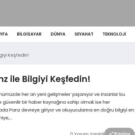
YFA
BILGISAYAR
DÜNYA
SEYAHAT
TEKNOLOJI
lgiyi Keşfedin!
z ile Bilgiyi Keşfedin!
! Günümüzde her an yeni gelişmeler yaşanıyor ve insanlar bu
ve güvenilir bir haber kaynağına sahip olmak ise her
a Panz devreye giriyor ve okuyucularına en doğru bilgiyi en
miye,…
0 Yorum Yapıldı
Paylaş