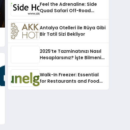
Feel the Adrenaline: Side
Quad Safari Off-Road
Adventure
Antalya Otelleri ile Rüya Gibi
Bir Tatil Sizi Bekliyor
2025’te Tazminatınızı Nasıl
Hesaplarsınız? İşte Bilmeniz
Gerekenler!
Walk-In Freezer: Essential
for Restaurants and Food
Suppliers