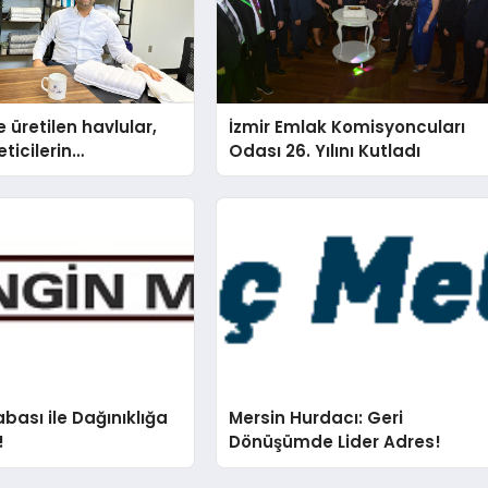
 üretilen havlular,
İzmir Emlak Komisyoncuları
eticilerin
Odası 26. Yılını Kutladı
nda baş kahraman
bası ile Dağınıklığa
Mersin Hurdacı: Geri
!
Dönüşümde Lider Adres!