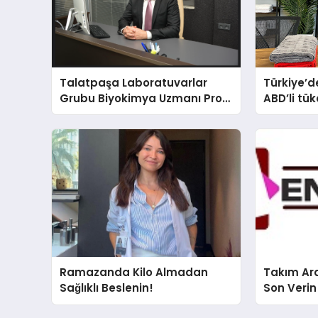
Talatpaşa Laboratuvarlar
Türkiye’de
Grubu Biyokimya Uzmanı Prof.
ABD’li tük
Dr. Ahmet Var
banyosu
oluyor
Ramazanda Kilo Almadan
Takım Ara
Sağlıklı Beslenin!
Son Verin