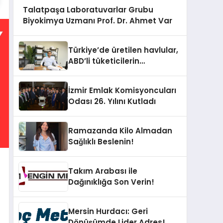
Talatpaşa Laboratuvarlar Grubu
Biyokimya Uzmanı Prof. Dr. Ahmet Var
Türkiye’de üretilen havlular,
ABD’li tüketicilerin
banyosunda baş kahraman
oluyor
İzmir Emlak Komisyoncuları
Odası 26. Yılını Kutladı
Ramazanda Kilo Almadan
Sağlıklı Beslenin!
Takım Arabası ile
Dağınıklığa Son Verin!
Mersin Hurdacı: Geri
Dönüşümde Lider Adres!