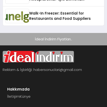
Gerekenler!
Walk-In Freezer: Essential for
Restaurants and Food Suppliers
İdeal İndirim Fiyatları..
Reklam & İşbirliği:
habersonuclari@gmail.com
Hakkımızda
İletişim
Künye