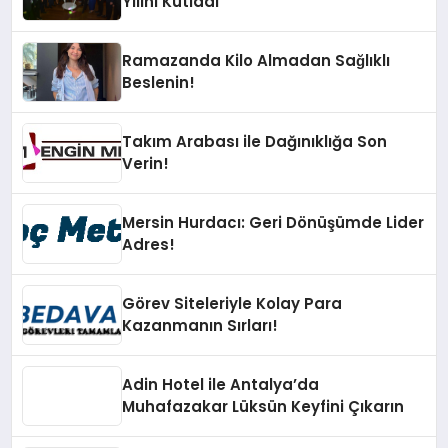
Yılını Kutladı
Ramazanda Kilo Almadan Sağlıklı
Beslenin!
Takım Arabası ile Dağınıklığa Son
Verin!
Mersin Hurdacı: Geri Dönüşümde Lider
Adres!
Görev Siteleriyle Kolay Para
Kazanmanın Sırları!
Adin Hotel ile Antalya’da
Muhafazakar Lüksün Keyfini Çıkarın