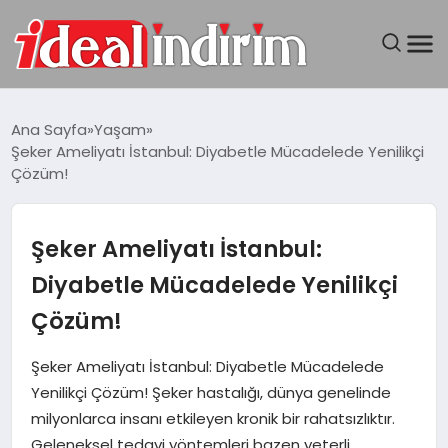
ANASAYFA
Ana Sayfa
Yaşam
Şeker Ameliyatı İstanbul: Diyabetle Mücadelede Yenilikçi
BILGISAYAR
Çözüm!
DÜNYA
Şeker Ameliyatı İstanbul:
SEYAHAT
Diyabetle Mücadelede Yenilikçi
Çözüm!
TEKNOLOJI
Şeker Ameliyatı İstanbul: Diyabetle Mücadelede
YAŞAM
Yenilikçi Çözüm! Şeker hastalığı, dünya genelinde
milyonlarca insanı etkileyen kronik bir rahatsızlıktır.
Geleneksel tedavi yöntemleri bazen yeterli