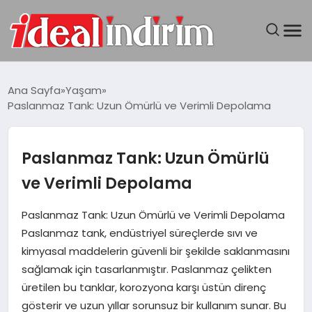
ANASAYFA
Ana Sayfa
Yaşam
Paslanmaz Tank: Uzun Ömürlü ve Verimli Depolama
BILGISAYAR
DÜNYA
Paslanmaz Tank: Uzun Ömürlü
ve Verimli Depolama
SEYAHAT
Paslanmaz Tank: Uzun Ömürlü ve Verimli Depolama
TEKNOLOJI
Paslanmaz tank, endüstriyel süreçlerde sıvı ve
kimyasal maddelerin güvenli bir şekilde saklanmasını
YAŞAM
sağlamak için tasarlanmıştır. Paslanmaz çelikten
üretilen bu tanklar, korozyona karşı üstün direnç
gösterir ve uzun yıllar sorunsuz bir kullanım sunar. Bu