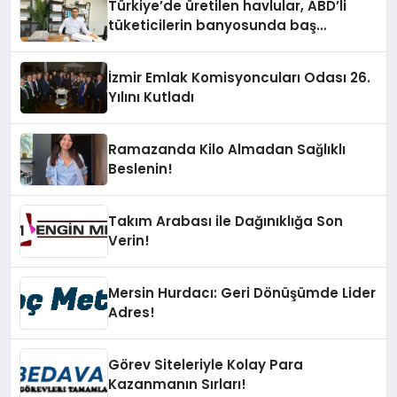
Türkiye’de üretilen havlular, ABD’li
tüketicilerin banyosunda baş
kahraman oluyor
İzmir Emlak Komisyoncuları Odası 26.
Yılını Kutladı
Ramazanda Kilo Almadan Sağlıklı
Beslenin!
Takım Arabası ile Dağınıklığa Son
Verin!
Mersin Hurdacı: Geri Dönüşümde Lider
Adres!
Görev Siteleriyle Kolay Para
Kazanmanın Sırları!