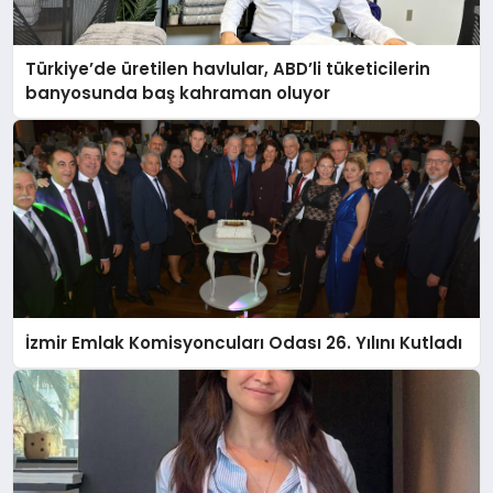
Türkiye’de üretilen havlular, ABD’li tüketicilerin
banyosunda baş kahraman oluyor
İzmir Emlak Komisyoncuları Odası 26. Yılını Kutladı