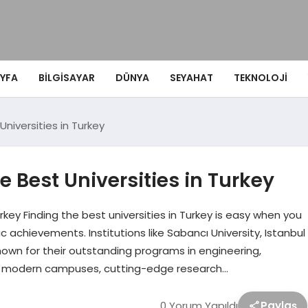
YFA
BILGISAYAR
DÜNYA
SEYAHAT
TEKNOLOJI
Universities in Turkey
e Best Universities in Turkey
urkey Finding the best universities in Turkey is easy when you
c achievements. Institutions like Sabancı University, Istanbul
 known for their outstanding programs in engineering,
ast modern campuses, cutting-edge research…
0 Yorum Yapıldı
Paylaş