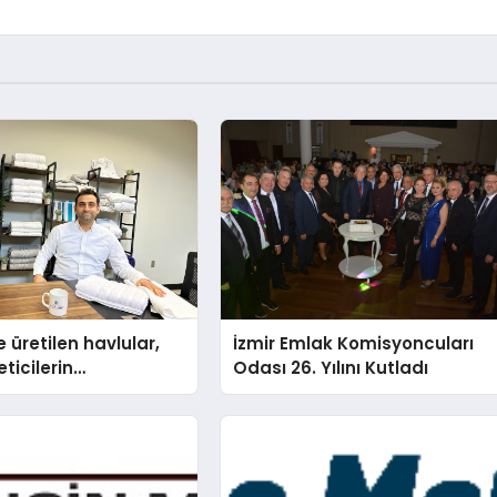
 üretilen havlular,
İzmir Emlak Komisyoncuları
eticilerin
Odası 26. Yılını Kutladı
nda baş kahraman