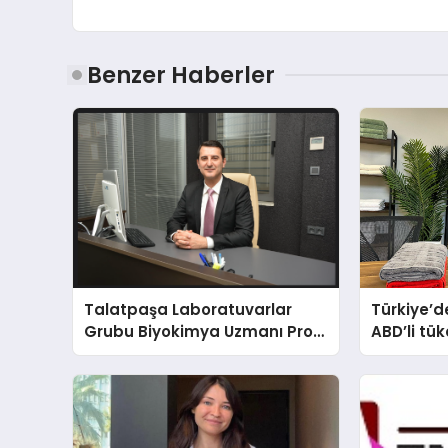
Benzer Haberler
Talatpaşa Laboratuvarlar
Türkiye’de
Grubu Biyokimya Uzmanı Prof.
ABD’li tük
Dr. Ahmet Var
banyosu
oluyor