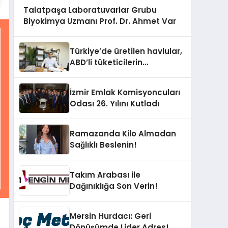
Talatpaşa Laboratuvarlar Grubu
Biyokimya Uzmanı Prof. Dr. Ahmet Var
Türkiye’de üretilen havlular,
ABD’li tüketicilerin
banyosunda baş kahraman
oluyor
İzmir Emlak Komisyoncuları
Odası 26. Yılını Kutladı
Ramazanda Kilo Almadan
Sağlıklı Beslenin!
Takım Arabası ile
Dağınıklığa Son Verin!
Mersin Hurdacı: Geri
Dönüşümde Lider Adres!