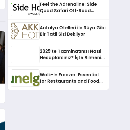
Feel the Adrenaline: Side
Quad Safari Off-Road
Adventure
Antalya Otelleri ile Rüya Gibi
Bir Tatil Sizi Bekliyor
2025’te Tazminatınızı Nasıl
Hesaplarsınız? İşte Bilmeniz
Gerekenler!
Walk-In Freezer: Essential
for Restaurants and Food
Suppliers