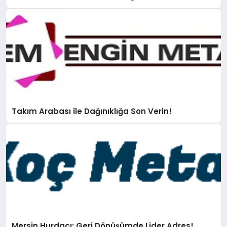
Takım Arabası ile Dağınıklığa Son Verin!
Mersin Hurdacı: Geri Dönüşümde Lider Adres!