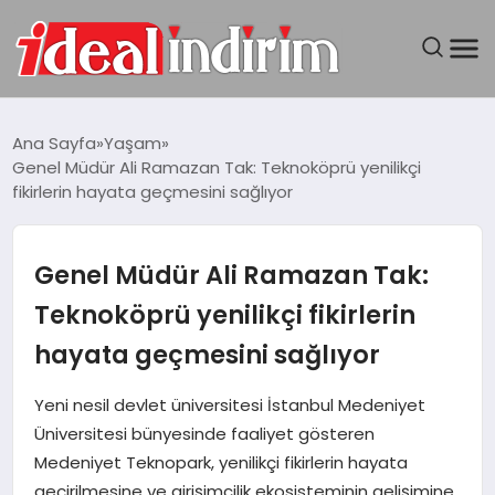
ANASAYFA
Ana Sayfa
Yaşam
Genel Müdür Ali Ramazan Tak: Teknoköprü yenilikçi
BILGISAYAR
fikirlerin hayata geçmesini sağlıyor
DÜNYA
Genel Müdür Ali Ramazan Tak:
SEYAHAT
Teknoköprü yenilikçi fikirlerin
hayata geçmesini sağlıyor
TEKNOLOJI
Yeni nesil devlet üniversitesi İstanbul Medeniyet
YAŞAM
Üniversitesi bünyesinde faaliyet gösteren
Medeniyet Teknopark, yenilikçi fikirlerin hayata
geçirilmesine ve girişimcilik ekosisteminin gelişimine