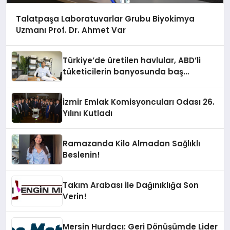
Talatpaşa Laboratuvarlar Grubu Biyokimya
Uzmanı Prof. Dr. Ahmet Var
Türkiye’de üretilen havlular, ABD’li
tüketicilerin banyosunda baş
kahraman oluyor
İzmir Emlak Komisyoncuları Odası 26.
Yılını Kutladı
Ramazanda Kilo Almadan Sağlıklı
Beslenin!
Takım Arabası ile Dağınıklığa Son
Verin!
Mersin Hurdacı: Geri Dönüşümde Lider