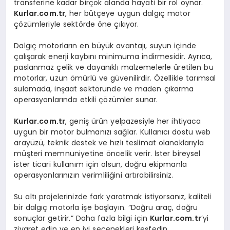
transferine kadar birçok alanda hayati bir rol oynar.
Kurlar.com.tr
, her bütçeye uygun dalgıç motor
çözümleriyle sektörde öne çıkıyor.
Dalgıç motorların en büyük avantajı, suyun içinde
çalışarak enerji kaybını minimuma indirmesidir. Ayrıca,
paslanmaz çelik ve dayanıklı malzemelerle üretilen bu
motorlar, uzun ömürlü ve güvenilirdir. Özellikle tarımsal
sulamada, inşaat sektöründe ve maden çıkarma
operasyonlarında etkili çözümler sunar.
Kurlar.com.tr
, geniş ürün yelpazesiyle her ihtiyaca
uygun bir motor bulmanızı sağlar. Kullanıcı dostu web
arayüzü, teknik destek ve hızlı teslimat olanaklarıyla
müşteri memnuniyetine öncelik verir. İster bireysel
ister ticari kullanım için olsun, doğru ekipmanla
operasyonlarınızın verimliliğini artırabilirsiniz.
Su altı projelerinizde fark yaratmak istiyorsanız, kaliteli
bir dalgıç motorla işe başlayın. “Doğru araç, doğru
sonuçlar getirir.” Daha fazla bilgi için
Kurlar.com.tr
’yi
ziyaret edin ve en iyi seçenekleri keşfedin.