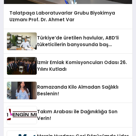
Talatpaşa Laboratuvarlar Grubu Biyokimya
Uzmanı Prof. Dr. Ahmet Var
Türkiye’de üretilen havlular, ABD’li
tüketicilerin banyosunda baş
kahraman oluyor
İzmir Emlak Komisyoncuları Odası 26.
Yılını Kutladı
Ramazanda Kilo Almadan Sağlıklı
Beslenin!
Takım Arabası ile Dağınıklığa Son
Verin!