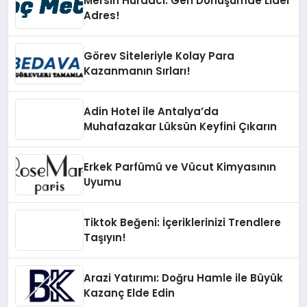
Mersin Hurdacı: Geri Dönüşümde Lider
Adres!
Görev Siteleriyle Kolay Para
Kazanmanın Sırları!
Adin Hotel ile Antalya’da
Muhafazakar Lüksün Keyfini Çıkarın
Erkek Parfümü ve Vücut Kimyasının
Uyumu
Tiktok Beğeni: İçeriklerinizi Trendlere
Taşıyın!
Arazi Yatırımı: Doğru Hamle ile Büyük
Kazanç Elde Edin