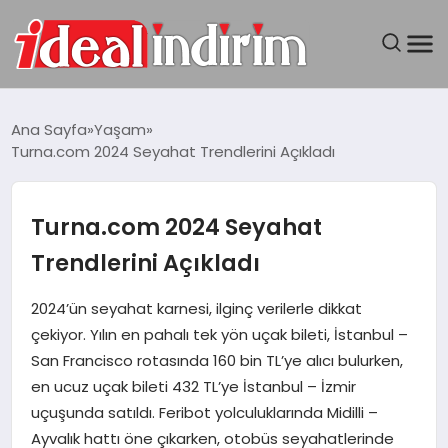
ANASAYFA
Ana Sayfa
Yaşam
Turna.com 2024 Seyahat Trendlerini Açıkladı
BILGISAYAR
DÜNYA
Turna.com 2024 Seyahat
Trendlerini Açıkladı
SEYAHAT
2024’ün seyahat karnesi, ilginç verilerle dikkat
TEKNOLOJI
çekiyor. Yılın en pahalı tek yön uçak bileti, İstanbul –
San Francisco rotasında 160 bin TL’ye alıcı bulurken,
YAŞAM
en ucuz uçak bileti 432 TL’ye İstanbul – İzmir
uçuşunda satıldı. Feribot yolculuklarında Midilli –
Ayvalık hattı öne çıkarken, otobüs seyahatlerinde