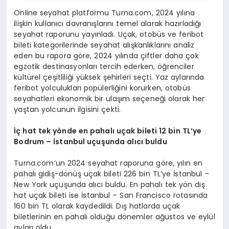
Online seyahat platformu Turna.com, 2024 yılına
ilişkin kullanıcı davranışlarını temel alarak hazırladığı
seyahat raporunu yayınladı. Uçak, otobüs ve feribot
bileti kategorilerinde seyahat alışkanlıklarını analiz
eden bu rapora göre, 2024 yılında çiftler daha çok
egzotik destinasyonları tercih ederken, öğrenciler
kültürel çeşitliliği yüksek şehirleri seçti. Yaz aylarında
feribot yolculukları popülerliğini korurken, otobüs
seyahatleri ekonomik bir ulaşım seçeneği olarak her
yaştan yolcunun ilgisini çekti.
İç hat tek y
ö
nde en pahalı uçak bileti 12 bin TL’ye
Bodrum – İstanbul uçuşunda alıcı buldu
Turna.com’un 2024 seyahat raporuna göre, yılın en
pahalı gidiş-dönüş uçak bileti 226 bin TL’ye İstanbul –
New York uçuşunda alıcı buldu. En pahalı tek yön dış
hat uçak bileti ise İstanbul – San Francisco rotasında
160 bin TL olarak kaydedildi. Dış hatlarda uçak
biletlerinin en pahalı olduğu dönemler ağustos ve eylül
ayları oldu.