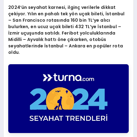
2024
’ün seyahat karnesi, ilginç verilerle dikkat
çekiyor. Yılın en pahalı tek y
ö
n uçak bileti, İstanbul
– San Francisco rotasında 160 bin TL
’
ye alıcı
bulurken, en ucuz uçak bileti 432 TL
’
ye İstanbul –
İzmir uçuşunda satıldı. Feribot yolculukları
nda
Midilli – Ayval
ı
k hatt
ı öne çıkarken, otobüs
seyahatlerinde İstanbul – Ankara en popüler rota
oldu.