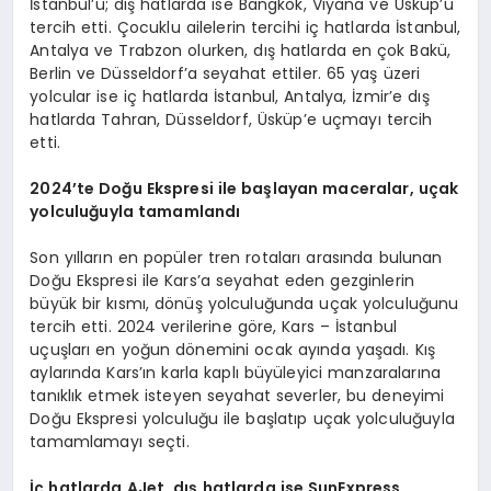
İstanbul’u; dış hatlarda ise Bangkok, Viyana ve Üsküp’ü
tercih etti. Çocuklu ailelerin tercihi iç hatlarda İstanbul,
Antalya ve Trabzon olurken, dış hatlarda en çok Bakü,
Berlin ve Düsseldorf’a seyahat ettiler. 65 yaş üzeri
yolcular ise iç hatlarda İstanbul, Antalya, İzmir’e dış
hatlarda Tahran, Düsseldorf, Üsküp’e uçmayı tercih
etti.
2024
’
te Doğu Ekspresi ile başlayan maceralar, uçak
yolculuğuyla tamamlandı
Son yılların en popüler tren rotaları arasında bulunan
Doğu Ekspresi ile Kars’a seyahat eden gezginlerin
büyük bir kısmı, dönüş yolculuğunda uçak yolculuğunu
tercih etti. 2024 verilerine göre, Kars – İstanbul
uçuşları en yoğun dönemini ocak ayında yaşadı. Kış
aylarında Kars’ın karla kaplı büyüleyici manzaralarına
tanıklık etmek isteyen seyahat severler, bu deneyimi
Doğu Ekspresi yolculuğu ile başlatıp uçak yolculuğuyla
tamamlamayı seçti.
İç hatlarda AJet, dış hatlarda ise SunExpress