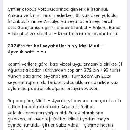
Çiftler otobüs yolculuklarında genellikle İstanbul,
Ankara ve İzmir’i tercih ederken, 65 yaş üzeri yolcular
İstanbul, İzmir ve Antalya’ya seyahat etmeyi tercih
etti. Gençler ise ağırlıklı olarak İstanbul – Ankara, Bursa
– İstanbul ve İstanbul – İzmir hatlarında seyahat etti.
2024
’
te feribot seyahatlerinin yıldızı
Midilli –
Ayval
ı
k hatt
ı oldu
Resmi verilere göre, kapı vizesi uygulamasıyla birlikte 31
Ağustos’a kadar Türkiye’den toplam 372 bin 495 turist
Yunan adalarına seyahat etti. Turna.com’un 2024
seyahat raporu da feribot yolculuklarının özellikle yaz
aylarında popüler olduğunu ortaya koyuyor.
Rapora göre, Midilli – Ayvalık, yıl boyunca en çok tercih
edilen feribot rotası oldu. Ağustos, feribot
yolculuklarının en yoğun olduğu ay olarak öne
çıkarken, en avantajlı feribot bileti fiyatları mayıs
ayında sunuldu. Çiftler Sakız Adası – Çeşme hattını