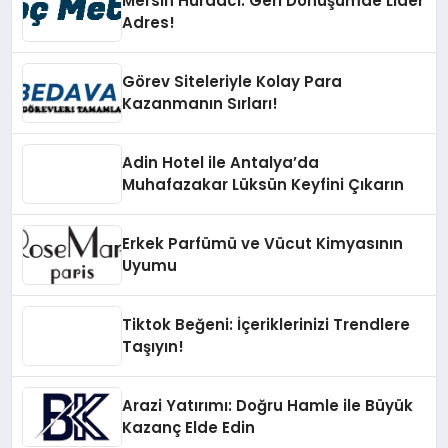
Mersin Hurdacı: Geri Dönüşümde Lider
Adres!
Görev Siteleriyle Kolay Para
Kazanmanın Sırları!
Adin Hotel ile Antalya’da
Muhafazakar Lüksün Keyfini Çıkarın
Erkek Parfümü ve Vücut Kimyasının
Uyumu
Tiktok Beğeni: İçeriklerinizi Trendlere
Taşıyın!
Arazi Yatırımı: Doğru Hamle ile Büyük
Kazanç Elde Edin