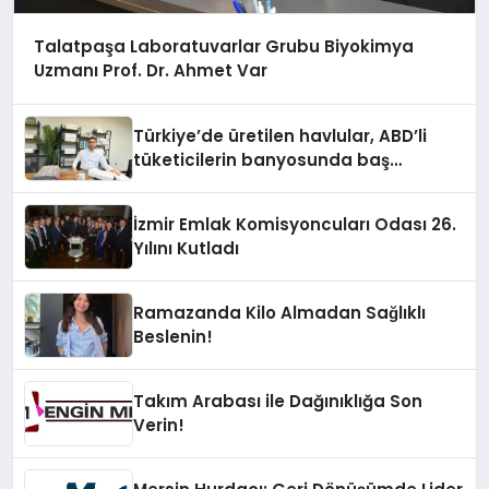
Talatpaşa Laboratuvarlar Grubu Biyokimya
Uzmanı Prof. Dr. Ahmet Var
Türkiye’de üretilen havlular, ABD’li
tüketicilerin banyosunda baş
kahraman oluyor
İzmir Emlak Komisyoncuları Odası 26.
Yılını Kutladı
Ramazanda Kilo Almadan Sağlıklı
Beslenin!
Takım Arabası ile Dağınıklığa Son
Verin!