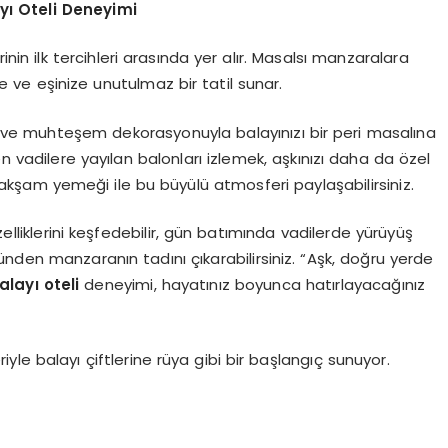
yı Oteli Deneyimi
nin ilk tercihleri arasında yer alır. Masalsı manzaralara
e ve eşinize unutulmaz bir tatil sunar.
ı ve muhteşem dekorasyonuyla balayınızı bir peri masalına
vadilere yayılan balonları izlemek, aşkınızı daha da özel
akşam yemeği ile bu büyülü atmosferi paylaşabilirsiniz.
liklerini keşfedebilir, gün batımında vadilerde yürüyüş
nden manzaranın tadını çıkarabilirsiniz. “Aşk, doğru yerde
layı oteli
deneyimi, hayatınız boyunca hatırlayacağınız
le balayı çiftlerine rüya gibi bir başlangıç sunuyor.