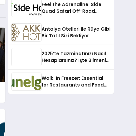
Feel the Adrenaline: Side
Quad Safari Off-Road
Adventure
Antalya Otelleri ile Rüya Gibi
Bir Tatil Sizi Bekliyor
2025’te Tazminatınızı Nasıl
Hesaplarsınız? İşte Bilmeniz
Gerekenler!
Walk-In Freezer: Essential
for Restaurants and Food
Suppliers