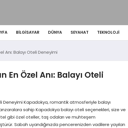
YFA
BILGISAYAR
DÜNYA
SEYAHAT
TEKNOLOJI
l Anı: Balayı Oteli Deneyimi
 En Özel Anı: Balayı Oteli
eli Deneyimi Kapadokya, romantik atmosferiyle balayı
sı manzaralara sahip Kapadokya balayı oteli seçenekleri, size ve
tel gibi özel oteller, taş odaları ve muhteşem
üştürür. Sabah uyandığınızda pencerenizden vadilere yayılan