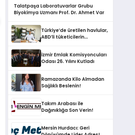
Talatpaşa Laboratuvarlar Grubu
Biyokimya Uzmanı Prof. Dr. Ahmet Var
Türkiye’de üretilen havlular,
ABD’li tüketicilerin
banyosunda baş kahraman
oluyor
İzmir Emlak Komisyoncuları
Odası 26. Yılını Kutladı
Ramazanda Kilo Almadan
Sağlıklı Beslenin!
Takım Arabası ile
Dağınıklığa Son Verin!
Mersin Hurdacı: Geri
Dönüşümde Lider Adres!