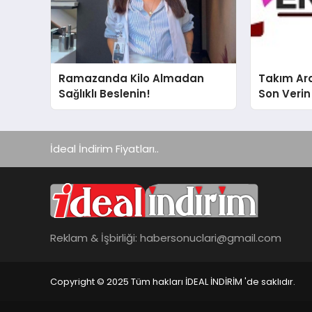
Ramazanda Kilo Almadan
Takım Ara
Sağlıklı Beslenin!
Son Verin
İdeal İndirim Fiyatları..
Reklam & İşbirliği:
habersonuclari@gmail.com
Copyright © 2025 Tüm hakları İDEAL İNDİRİM 'de saklıdır.