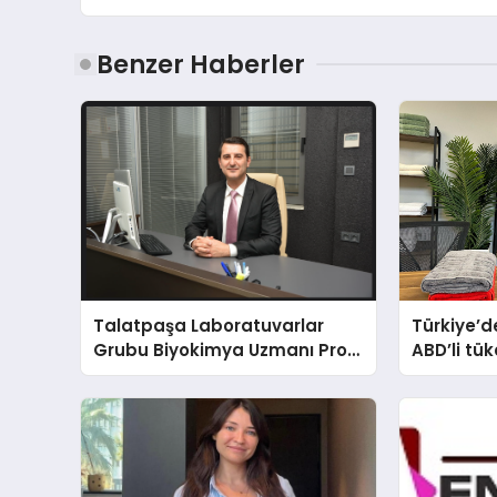
Benzer Haberler
Talatpaşa Laboratuvarlar
Türkiye’de
Grubu Biyokimya Uzmanı Prof.
ABD’li tük
Dr. Ahmet Var
banyosu
oluyor