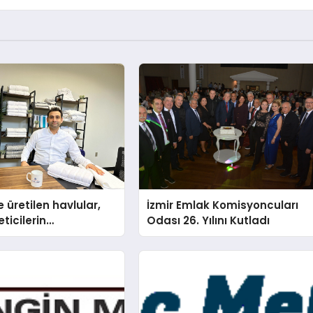
 üretilen havlular,
İzmir Emlak Komisyoncuları
eticilerin
Odası 26. Yılını Kutladı
nda baş kahraman