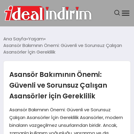
ANASAYFA
Ana Sayfa
Yaşam
Asansör Bakımının Önemi: Güvenli ve Sorunsuz Çalışan
BILGISAYAR
Asansörler İçin Gereklilik
DÜNYA
Asansör Bakımının Önemi:
SEYAHAT
Güvenli ve Sorunsuz Çalışan
Asansörler İçin Gereklilik
TEKNOLOJI
Asansör Bakımının Önemi: Güvenli ve Sorunsuz
YAŞAM
Çalışan Asansörler İçin Gereklilik Asansörler, modern
binaların vazgeçilmez unsurlarından biridir. Ancak,
zamanla kullanım yoğunluğu, yıpranma ve dış