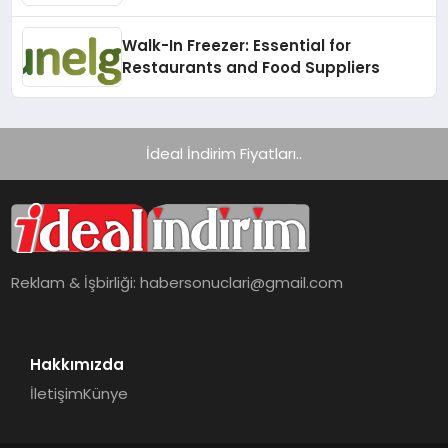
Gerekenler!
Walk-In Freezer: Essential for
Restaurants and Food Suppliers
İdeal İndirim Fiyatları..
Reklam & İşbirliği:
habersonuclari@gmail.com
Hakkımızda
İletişim
Künye