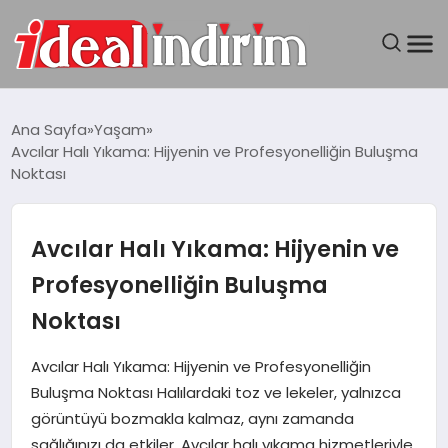
ANASAYFA
Ana Sayfa
Yaşam
Avcılar Halı Yıkama: Hijyenin ve Profesyonelliğin Buluşma
BILGISAYAR
Noktası
DÜNYA
Avcılar Halı Yıkama: Hijyenin ve
SEYAHAT
Profesyonelliğin Buluşma
Noktası
TEKNOLOJI
Avcılar Halı Yıkama: Hijyenin ve Profesyonelliğin
YAŞAM
Buluşma Noktası Halılardaki toz ve lekeler, yalnızca
görüntüyü bozmakla kalmaz, aynı zamanda
sağlığınızı da etkiler. Avcılar halı yıkama hizmetleriyle