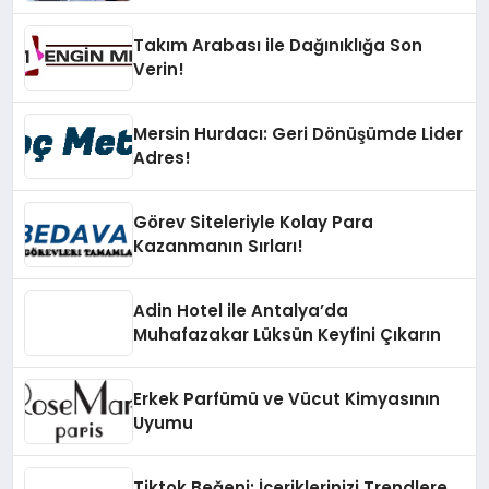
Takım Arabası ile Dağınıklığa Son
Verin!
Mersin Hurdacı: Geri Dönüşümde Lider
Adres!
Görev Siteleriyle Kolay Para
Kazanmanın Sırları!
Adin Hotel ile Antalya’da
Muhafazakar Lüksün Keyfini Çıkarın
Erkek Parfümü ve Vücut Kimyasının
Uyumu
Tiktok Beğeni: İçeriklerinizi Trendlere