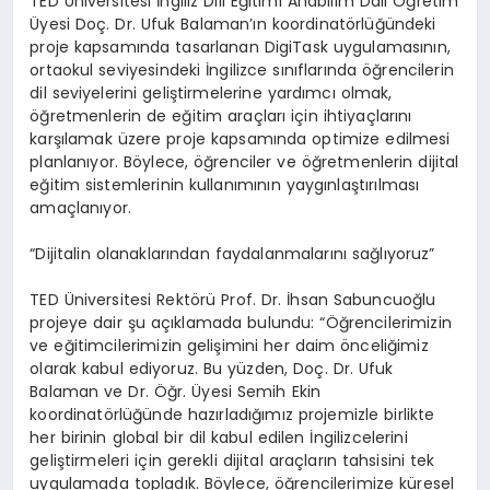
TED Üniversitesi İngiliz Dili Eğitimi Anabilim Dalı Öğretim
Üyesi Doç. Dr. Ufuk Balaman’ın koordinatörlüğündeki
proje kapsamında tasarlanan DigiTask uygulamasının,
ortaokul seviyesindeki İngilizce sınıflarında öğrencilerin
dil seviyelerini geliştirmelerine yardımcı olmak,
öğretmenlerin de eğitim araçları için ihtiyaçlarını
karşılamak üzere proje kapsamında optimize edilmesi
planlanıyor. Böylece, öğrenciler ve öğretmenlerin dijital
eğitim sistemlerinin kullanımının yaygınlaştırılması
amaçlanıyor.
“Dijitalin olanaklarından faydalanmalarını sağlıyoruz”
TED Üniversitesi Rektörü Prof. Dr. İhsan Sabuncuoğlu
projeye dair şu açıklamada bulundu: “Öğrencilerimizin
ve eğitimcilerimizin gelişimini her daim önceliğimiz
olarak kabul ediyoruz. Bu yüzden, Doç. Dr. Ufuk
Balaman ve Dr. Öğr. Üyesi Semih Ekin
koordinatörlüğünde hazırladığımız projemizle birlikte
her birinin global bir dil kabul edilen İngilizcelerini
geliştirmeleri için gerekli dijital araçların tahsisini tek
uygulamada topladık. Böylece, öğrencilerimize küresel