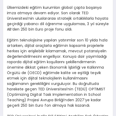
Ülkemizdeki eğitim kurumları global çapta başarıya
imza atmaya devam ediyor. Son olarak TED
Üniversitesi’nin uluslararası stratejik ortaklıklarla hayata
geçirdiği yabancı dil öğrenme uygulaması, 3 yıl süreyle
AB’den 250 bin Euro proje fonu aldı.
Eğitim teknolojisine yapılan yatırımlar son 10 yılda hızla
artarken, dijital araçlarla eğitimin kapsamlı projelerle
herkes için erişilebilir kılamamak, mevcut potansiyelin
değerlendirilmesini engelliyor. Konuya dair yayımladığı
raporda dijital eğitim koşullarını şekillendirmenin
önemine dikkat çeken Ekonomik İşbirliği ve Kalkınma
Örgütü de (OECD) eğitimde kalite ve eşitliği teşvik
etmek için dijital teknolojilerin kullanılmasını
sağlamanın gerekliliğini vurguluyor. Bu doğrultuda
harekete geçen TED Üniversitesi’nin (TEDÜ) OPTIMIST
(Optimizing Digital Task Implementation in School
Teaching) Projesi Avrupa Birliği’nden 2027’ye kadar
geçerli 250 bin Euro fon almaya hak kazandı.