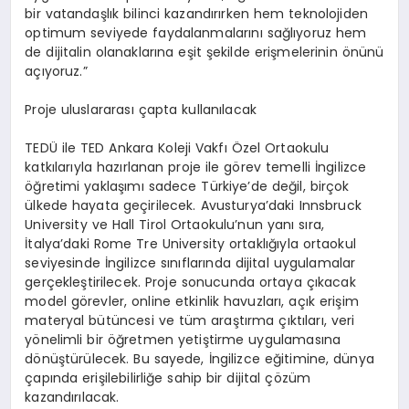
bir vatandaşlık bilinci kazandırırken hem teknolojiden
optimum seviyede faydalanmalarını sağlıyoruz hem
de dijitalin olanaklarına eşit şekilde erişmelerinin önünü
açıyoruz.”
Proje uluslararası çapta kullanılacak
TEDÜ ile TED Ankara Koleji Vakfı Özel Ortaokulu
katkılarıyla hazırlanan proje ile görev temelli İngilizce
öğretimi yaklaşımı sadece Türkiye’de değil, birçok
ülkede hayata geçirilecek. Avusturya’daki Innsbruck
University ve Hall Tirol Ortaokulu’nun yanı sıra,
İtalya’daki Rome Tre University ortaklığıyla ortaokul
seviyesinde İngilizce sınıflarında dijital uygulamalar
gerçekleştirilecek. Proje sonucunda ortaya çıkacak
model görevler, online etkinlik havuzları, açık erişim
materyal bütüncesi ve tüm araştırma çıktıları, veri
yönelimli bir öğretmen yetiştirme uygulamasına
dönüştürülecek. Bu sayede, İngilizce eğitimine, dünya
çapında erişilebilirliğe sahip bir dijital çözüm
kazandırılacak.