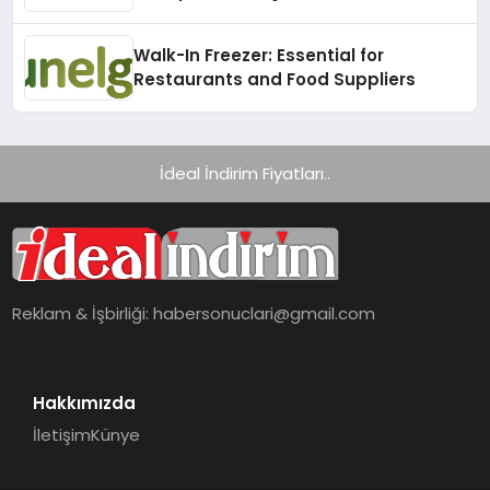
Gerekenler!
Walk-In Freezer: Essential for
Restaurants and Food Suppliers
İdeal İndirim Fiyatları..
Reklam & İşbirliği:
habersonuclari@gmail.com
Hakkımızda
İletişim
Künye