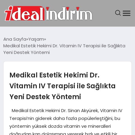
ANASAYFA
Ana Sayfa
Yaşam
Medikal Estetik Hekimi Dr. Vitamin IV Terapisi ile Sağlıkta
BILGISAYAR
Yeni Destek Yöntemi
DÜNYA
Medikal Estetik Hekimi Dr.
SEYAHAT
Vitamin IV Terapisi ile Sağlıkta
Yeni Destek Yöntemi
TEKNOLOJI
Medikal Estetik Hekimi Dr. Sinan Akyürek, Vitamin IV
YAŞAM
Terapisi’nin giderek daha fazla popülerleştiğini, bu
yöntemin yüksek dozda vitamin ve mineralleri
doğrudan kan dolaşımına vererek hızlı ve etkili bir