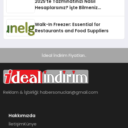
2025’te Tazminatınızı Nasıl
Hesaplarsınız? İşte Bilmeniz
Gerekenler!
Walk-In Freezer: Essential for
Restaurants and Food Suppliers
İdeal İndirim Fiyatları..
Reklam & İşbirliği:
habersonuclari@gmail.com
Hakkımızda
İletişim
Künye