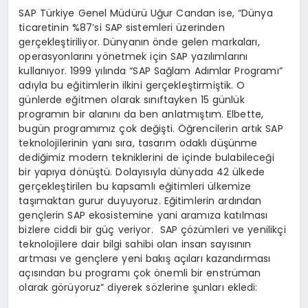
SAP Türkiye Genel Müdürü Uğur Candan ise, “Dünya
ticaretinin %87’si SAP sistemleri üzerinden
gerçekleştiriliyor. Dünyanın önde gelen markaları,
operasyonlarını yönetmek için SAP yazılımlarını
kullanıyor. 1999 yılında “SAP Sağlam Adımlar Programı”
adıyla bu eğitimlerin ilkini gerçekleştirmiştik. O
günlerde eğitmen olarak sınıftayken 15 günlük
programın bir alanını da ben anlatmıştım. Elbette,
bugün programımız çok değişti. Öğrencilerin artık SAP
teknolojilerinin yanı sıra, tasarım odaklı düşünme
dediğimiz modern tekniklerini de içinde bulabileceği
bir yapıya dönüştü. Dolayısıyla dünyada 42 ülkede
gerçekleştirilen bu kapsamlı eğitimleri ülkemize
taşımaktan gurur duyuyoruz. Eğitimlerin ardından
gençlerin SAP ekosistemine yani aramıza katılması
bizlere ciddi bir güç veriyor. SAP çözümleri ve yenilikçi
teknolojilere dair bilgi sahibi olan insan sayısının
artması ve gençlere yeni bakış açıları kazandırması
açısından bu programı çok önemli bir enstrüman
olarak görüyoruz” diyerek sözlerine şunları ekledi: