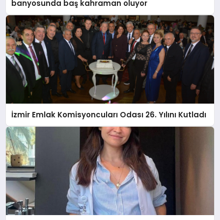
banyosunda baş kahraman oluyor
İzmir Emlak Komisyoncuları Odası 26. Yılını Kutladı