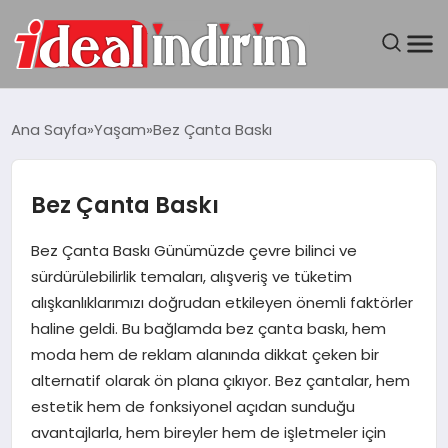
ANASAYFA
Ana Sayfa
Yaşam
Bez Çanta Baskı
BILGISAYAR
Bez Çanta Baskı
DÜNYA
Bez Çanta Baskı Günümüzde çevre bilinci ve
SEYAHAT
sürdürülebilirlik temaları, alışveriş ve tüketim
alışkanlıklarımızı doğrudan etkileyen önemli faktörler
TEKNOLOJI
haline geldi. Bu bağlamda bez çanta baskı, hem
moda hem de reklam alanında dikkat çeken bir
YAŞAM
alternatif olarak ön plana çıkıyor. Bez çantalar, hem
estetik hem de fonksiyonel açıdan sunduğu
avantajlarla, hem bireyler hem de işletmeler için