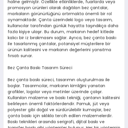
haline gelmiştir. Özellikle etkinliklerde, fuarlarda veya
promosyon ürünleri olarak dağıtılan bez çantalar,
markaların görünürlüğünü artırmakta önemli bir rol
oynamaktadır. Çanta üzerindeki logo veya tasarım,
kullanıcılar tarafından günlük hayatta taşındıkça daha
fazla kişiye ulaşır. Bu durum, markanın hedef kitlede
kalıcı bir iz bırakmasını sağlar. Ayrıca, bez çanta baskı
ile tasarlanmış çantalar, potansiyel müşterilere bir
ürünün kalitesini ve markanın değerlerini yansıtma
fırsatı sunar.
Bez Çanta Baskı Tasarım Süreci
Bez çanta baskı süreci, tasarımın oluşturulması ile
başlar. Tasarımcılar, markanın kimliğini yansıtan
grafikler, logolar veya metinler üzerinde çalışır.
Kullanılan malzeme ve baskı tekniği, çantanın kalitesini
belirleyen önemli faktörlerdendir. Pamuk, jüt veya
polyester gibi doğal ve sürdürülebilir kumaşlar, bez
çanta baskı için sıklıkla tercih edilen malzemelerdir.
Baskı teknikleri arasında serigrafi, dijital baskı ve
transfer baskı gibi yöntemler bulunur. Her bir yöntemin