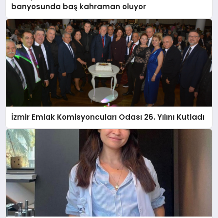
banyosunda baş kahraman oluyor
İzmir Emlak Komisyoncuları Odası 26. Yılını Kutladı