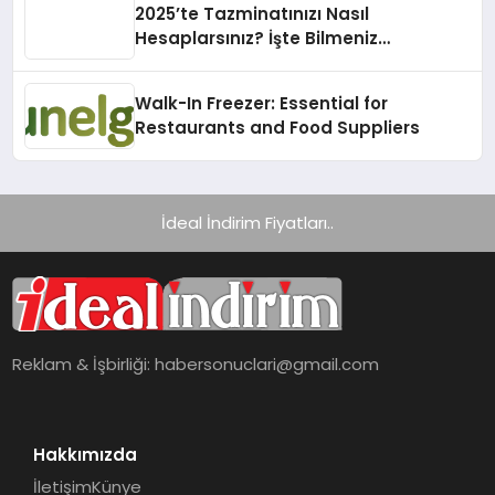
2025’te Tazminatınızı Nasıl
Hesaplarsınız? İşte Bilmeniz
Gerekenler!
Walk-In Freezer: Essential for
Restaurants and Food Suppliers
İdeal İndirim Fiyatları..
Reklam & İşbirliği:
habersonuclari@gmail.com
Hakkımızda
İletişim
Künye