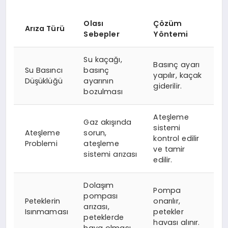
Olası
Çözüm
Arıza Türü
Sebepler
Yöntemi
Su kaçağı,
Basınç ayarı
Su Basıncı
basınç
yapılır, kaçak
Düşüklüğü
ayarının
giderilir.
bozulması
Ateşleme
Gaz akışında
sistemi
Ateşleme
sorun,
kontrol edilir
Problemi
ateşleme
ve tamir
sistemi arızası
edilir.
Dolaşım
Pompa
pompası
Peteklerin
onarılır,
arızası,
Isınmaması
petekler
peteklerde
havası alınır.