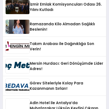
İzmir Emlak Komisyoncuları Odası 26.
Yılını Kutladı
Ramazanda Kilo Almadan Sağlıklı
Beslenin!
Takım Arabası ile Dağınıklığa Son
Verin!
Mersin Hurdacı: Geri Dönüşümde Lider
Adres!
Görev Siteleriyle Kolay Para
Kazanmanın Sırları!
Adin Hotel ile Antalya’da
Muhafazakar Lüksün Keyfini Çıkarın