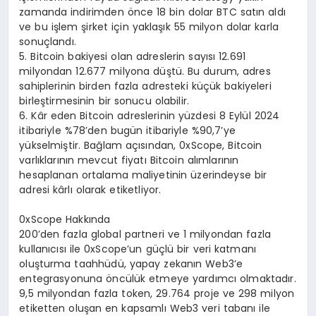
zamanda indirimden önce 18 bin dolar BTC satın aldı
ve bu işlem şirket için yaklaşık 55 milyon dolar karla
sonuçlandı.
5. Bitcoin bakiyesi olan adreslerin sayısı 12.691
milyondan 12.677 milyona düştü. Bu durum, adres
sahiplerinin birden fazla adresteki küçük bakiyeleri
birleştirmesinin bir sonucu olabilir.
6. Kâr eden Bitcoin adreslerinin yüzdesi 8 Eylül 2024
itibariyle %78’den bugün itibariyle %90,7’ye
yükselmiştir. Bağlam açısından, 0xScope, Bitcoin
varlıklarının mevcut fiyatı Bitcoin alımlarının
hesaplanan ortalama maliyetinin üzerindeyse bir
adresi kârlı olarak etiketliyor.
0xScope Hakkında
200’den fazla global partneri ve 1 milyondan fazla
kullanıcısı ile 0xScope’un güçlü bir veri katmanı
oluşturma taahhüdü, yapay zekanın Web3’e
entegrasyonuna öncülük etmeye yardımcı olmaktadır.
9,5 milyondan fazla token, 29.764 proje ve 298 milyon
etiketten oluşan en kapsamlı Web3 veri tabanı ile