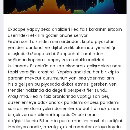
0xScope yapay zeka analizleri Fed faiz kararının Bitcoin
üzerindeki etkisini gözler önüne seriyor
Fed’in son faiz indiriminin ardından, kripto piyasaları
yeniden canlandı ve dijital varlık alanında iyimserliği
ateşledi. 0xScope ekibi, Scopechat tarafından
sağlanan kapsamlı yapay zeka odaklı analizleri
kullanarak Bitcoin’in en son ekonomik gelişmelere nasıl
tepki verdiğini araştırdı. Yapılan analizler, her bir kripto
paranın mevcut durumunun yanı sıra yatırımcıların
hızla gelişen bu piyasada dikkat etmesi gereken yeni
trendler hakkında da değerli perspektifler sundu.
Araştırma, Fed’in faiz oranlarında yaptığı son beş
düzenlemeye odaklanarak pandemi öncesi, pandemi
sonrası ve daha yakın dönemler de dahil olmak üzere
birçok zaman dilimini kapsadı. Önceki oran
değişikliklerinin Bitcoin’in performansını nasıl etkilediğini
inceleyen analiz, bazı ilgi çekici modeller ortaya koydu.