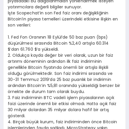
piyasadaki bu dalgalanmaları yönlendirmek isteyen
yatırımcılara değerli bilgiler sunuyor.
İşte Scopechat’in son Fed faiz oranı değişikliğinin
Bitcoin’in piyasa temelleri üzerindeki etkisine ilişkin en
son verileri:
1. Fed Fon Oranının 18 Eylül’de 50 baz puan (bps)
düşürülmesi sırasında Bitcoin %2,40 artışla 60.314
$’dan 61.760 $’a yükseldi.
2. Oldukça kayda değer bir veri olarak, uzun bir faiz
artırımı döneminin ardından ilk faiz indiriminin
genellikle Bitcoin fiyatında önemli bir artışla ilişkili
olduğu görülmektedir. Son faiz indirimi sırasında ve
30-31 Temmuz 2019’da 25 baz puanlık bir indirimin
ardından Bitcoin’in %5,81 oranında yükseldiği benzer bir
örnekte de durum tam olarak buydu.
3. Faiz indiriminin BTC vadeli işlem piyasalarının açık
faizi üzerinde önemli bir etkisi olmadı. Hatta açık faiz
30 milyar dolardan 35 milyar dolara hafif bir artış
gösterdi.
4. Birçok büyük kurum, faiz indiriminden önce Bitcoin
işlemlerinden fayda sağladı. MicroStrategy yakın