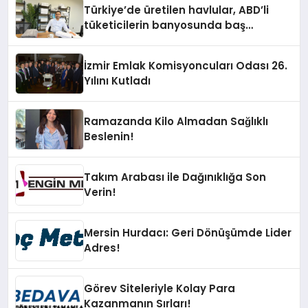
Türkiye’de üretilen havlular, ABD’li
tüketicilerin banyosunda baş
kahraman oluyor
İzmir Emlak Komisyoncuları Odası 26.
Yılını Kutladı
Ramazanda Kilo Almadan Sağlıklı
Beslenin!
Takım Arabası ile Dağınıklığa Son
Verin!
Mersin Hurdacı: Geri Dönüşümde Lider
Adres!
Görev Siteleriyle Kolay Para
Kazanmanın Sırları!