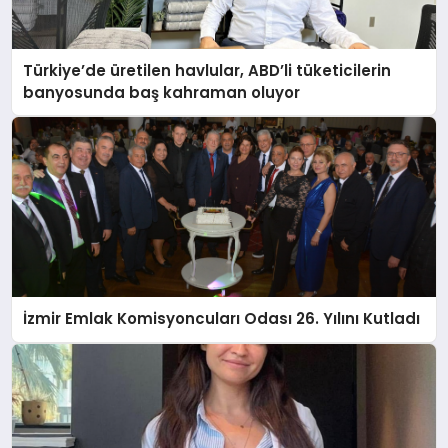
Türkiye’de üretilen havlular, ABD’li tüketicilerin
banyosunda baş kahraman oluyor
İzmir Emlak Komisyoncuları Odası 26. Yılını Kutladı