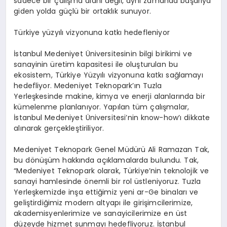
sadece bir çalışma alanı değil, aynı zamanda başarıya
giden yolda güçlü bir ortaklık sunuyor.
Türkiye yüzyılı vizyonuna katkı hedefleniyor
İstanbul Medeniyet Üniversitesinin bilgi birikimi ve
sanayinin üretim kapasitesi ile oluşturulan bu
ekosistem, Türkiye Yüzyılı vizyonuna katkı sağlamayı
hedefliyor. Medeniyet Teknopark’ın Tuzla
Yerleşkesinde makine, kimya ve enerji alanlarında bir
kümelenme planlanıyor. Yapılan tüm çalışmalar,
İstanbul Medeniyet Üniversitesi’nin know-how’ı dikkate
alınarak gerçekleştiriliyor.
Medeniyet Teknopark Genel Müdürü Ali Ramazan Tak,
bu dönüşüm hakkında açıklamalarda bulundu. Tak,
“Medeniyet Teknopark olarak, Türkiye’nin teknolojik ve
sanayi hamlesinde önemli bir rol üstleniyoruz. Tuzla
Yerleşkemizde inşa ettiğimiz yeni ar-Ge binaları ve
geliştirdiğimiz modern altyapı ile girişimcilerimize,
akademisyenlerimize ve sanayicilerimize en üst
düzeyde hizmet sunmayı hedefliyoruz. İstanbul