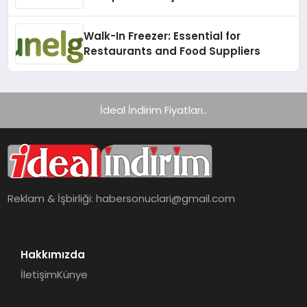
Gerekenler!
Walk-In Freezer: Essential for
Restaurants and Food Suppliers
İdeal İndirim Fiyatları..
Reklam & İşbirliği:
habersonuclari@gmail.com
Hakkımızda
İletişim
Künye