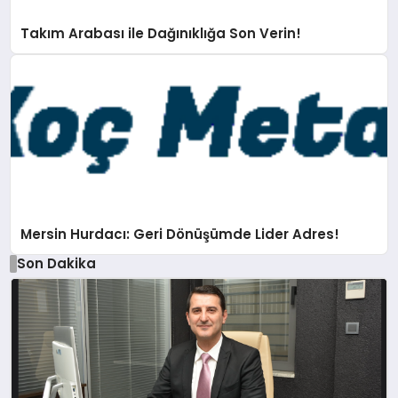
Takım Arabası ile Dağınıklığa Son Verin!
Mersin Hurdacı: Geri Dönüşümde Lider Adres!
Son Dakika