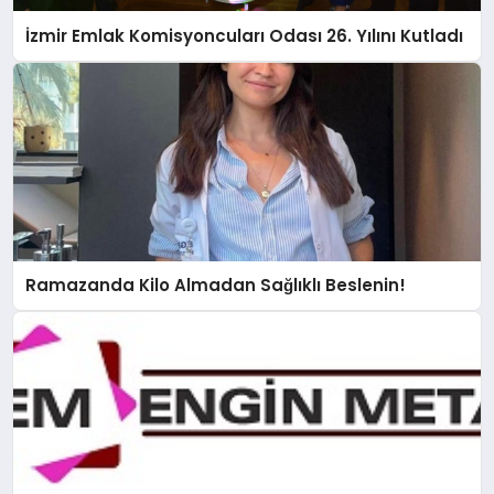
İzmir Emlak Komisyoncuları Odası 26. Yılını Kutladı
Ramazanda Kilo Almadan Sağlıklı Beslenin!