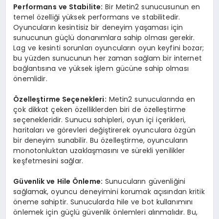
Performans ve Stabilite:
Bir Metin2 sunucusunun en
temel özelliği yüksek performans ve stabilitedir.
Oyuncuların kesintisiz bir deneyim yaşaması için
sunucunun güçlü donanımlara sahip olması gerekir.
Lag ve kesinti sorunları oyuncuların oyun keyfini bozar;
bu yüzden sunucunun her zaman sağlam bir internet
bağlantısına ve yüksek işlem gücüne sahip olması
önemlidir.
Özelleştirme Seçenekleri:
Metin2 sunucularında en
çok dikkat çeken özelliklerden biri de özelleştirme
seçenekleridir. Sunucu sahipleri, oyun içi içerikleri,
haritaları ve görevleri değiştirerek oyunculara özgün
bir deneyim sunabilir. Bu özelleştirme, oyuncuların
monotonluktan uzaklaşmasını ve sürekli yenilikler
keşfetmesini sağlar.
Güvenlik ve Hile Önleme:
Sunucuların güvenliğini
sağlamak, oyuncu deneyimini korumak açısından kritik
öneme sahiptir. Sunucularda hile ve bot kullanımını
önlemek için güçlü güvenlik önlemleri alınmalıdır. Bu,