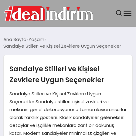
ANASAYFA
Ana Sayfa
Yaşam
Sandalye Stilleri ve Kişisel Zevklere Uygun Seçenekler
BILGISAYAR
DÜNYA
Sandalye Stilleri ve Kişisel
Zevklere Uygun Seçenekler
SEYAHAT
Sandalye Stilleri ve Kişisel Zevklere Uygun
TEKNOLOJI
Seçenekler Sandalye stilleri kişisel zevkleri ve
mekânın genel dekorasyonunu tamamlayıcı unsurlar
YAŞAM
olarak farklılık gösterir. Klasik sandalyeler geleneksel
detaylar ve işçilikle mekanlara zarif bir dokunuş
katar. Modern sandalyeler minimalist çizgileri ve