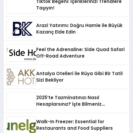
Tiktok Beğeni: İçeriklerinizi Trendlere
Taşıyın!
Arazi Yatırımı: Doğru Hamle ile Büyük
Kazanç Elde Edin
Feel the Adrenaline: Side Quad Safari
Off-Road Adventure
Antalya Otelleri ile Rüya Gibi Bir Tatil
Sizi Bekliyor
2025’te Tazminatınızı Nasıl
Hesaplarsınız? İşte Bilmeniz
Gerekenler!
Walk-In Freezer: Essential for
Restaurants and Food Suppliers