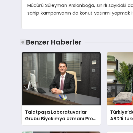
Müdürü Süleyman Arslanboğa, sınırlı sayıdaki dai
sahip kampanyanın da konut yatırımı yapmak istey
Benzer Haberler
Talatpaşa Laboratuvarlar
Türkiye’de
Grubu Biyokimya Uzmanı Prof.
ABD’li tük
Dr. Ahmet Var
banyosu
oluyor