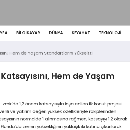
YFA
BILGISAYAR
DÜNYA
SEYAHAT
TEKNOLOJI
sını, Hem de Yaşam Standartlarını Yükseltti
 Katsayısını, Hem de Yaşam
zmir’de 1,2 önem katsayısıyla inşa edilen ilk konut projesi
venli ve yatırım değeri yüksek özellikleriyle rakiplerinden
tsayısının normalde 1 alınmasına rağmen, katsayıyı 1,2 olarak
 Florida’da zemin yüksekliğinin yaklaşık iki katına çıkarılarak