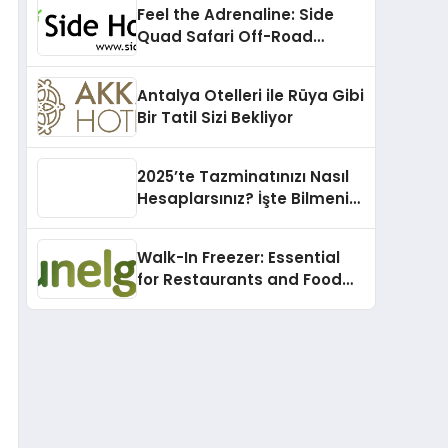
Feel the Adrenaline: Side
Quad Safari Off-Road
Adventure
Antalya Otelleri ile Rüya Gibi
Bir Tatil Sizi Bekliyor
2025’te Tazminatınızı Nasıl
Hesaplarsınız? İşte Bilmeniz
Gerekenler!
Walk-In Freezer: Essential
for Restaurants and Food
Suppliers