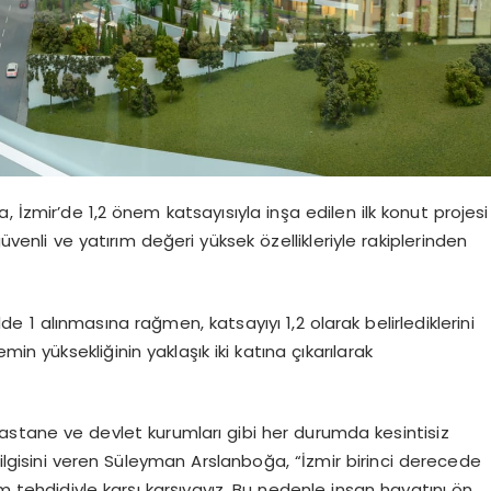
 İzmir’de 1,2 önem katsayısıyla inşa edilen ilk konut projesi
üvenli ve yatırım değeri yüksek özellikleriyle rakiplerinden
1 alınmasına rağmen, katsayıyı 1,2 olarak belirlediklerini
in yüksekliğinin yaklaşık iki katına çıkarılarak
hastane ve devlet kurumları gibi her durumda kesintisiz
ilgisini veren Süleyman Arslanboğa, “İzmir birinci derecede
tehdidiyle karşı karşıyayız. Bu nedenle insan hayatını ön