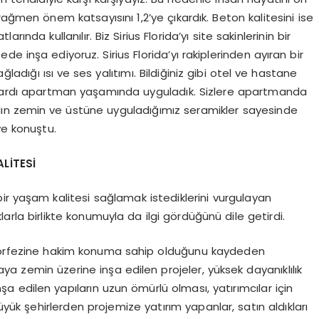
en önem katsayısını 1,2’ye çıkardık. Beton kalitesini ise
ında kullanılır. Biz Sirius Florida’yı site sakinlerinin bir
e inşa ediyoruz. Sirius Florida’yı rakiplerinden ayıran bir
ğladığı ısı ve ses yalıtımı. Bildiğiniz gibi otel ve hastane
andardı apartman yaşamında uyguladık. Sizlere apartmanda
lın zemin ve üstüne uyguladığımız seramikler sayesinde
ye konuştu.
LİTESİ
bir yaşam kalitesi sağlamak istediklerini vurgulayan
la birlikte konumuyla da ilgi gördüğünü dile getirdi.
 körfezine hakim konuma sahip olduğunu kaydeden
ya zemin üzerine inşa edilen projeler, yüksek dayanıklılık
şa edilen yapıların uzun ömürlü olması, yatırımcılar için
 büyük şehirlerden projemize yatırım yapanlar, satın aldıkları