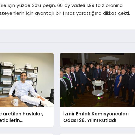
re için yüzde 30’u peşin, 60 ay vadeli 1,99 faiz oranına
enlerin için avantajlı bir fırsat yarattığına dikkat çekti.
 üretilen havlular,
İzmir Emlak Komisyoncuları
eticilerin
Odası 26. Yılını Kutladı
nda baş kahraman