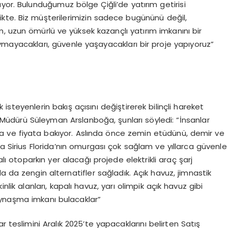
yor. Bulunduğumuz bölge Çiğli’de yatırım getirisi
ikte. Biz müşterilerimizin sadece bugününü değil,
, uzun ömürlü ve yüksek kazançlı yatırım imkanını bir
mayacakları, güvenle yaşayacakları bir proje yapıyoruz”
steyenlerin bakış açısını değiştirerek bilinçli hareket
ış Müdürü Süleyman Arslanboğa, şunları söyledi: “İnsanlar
a ve fiyata bakıyor. Aslında önce zemin etüdünü, demir ve
da Sirius Florida’nın omurgası çok sağlam ve yıllarca güvenle
alı otoparkın yer alacağı projede elektrikli araç şarj
a da zengin alternatifler sağladık. Açık havuz, jimnastik
inlik alanları, kapalı havuz, yarı olimpik açık havuz gibi
aynaşma imkanı bulacaklar”
r teslimini Aralık 2025’te yapacaklarını belirten Satış