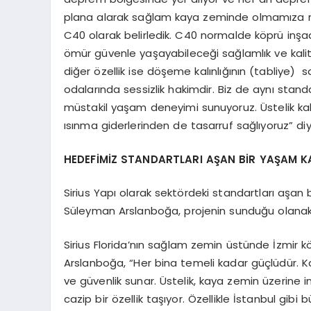
plana alarak sağlam kaya zeminde olmamıza rağm
C40 olarak belirledik. C40 normalde köprü inşaatlar
ömür güvenle yaşayabileceği sağlamlık ve kalited
diğer özellik ise döşeme kalınlığının (tabliye) sa
odalarında sessizlik hakimdir. Biz de aynı st
müstakil yaşam deneyimi sunuyoruz. Üstelik ka
ısınma giderlerinden de tasarruf sağlıyoruz” di
HEDEFİMİZ STANDARTLARI AŞAN BİR YAŞAM KA
Sirius Yapı olarak sektördeki standartları aşan 
Süleyman Arslanboğa, projenin sunduğu olanaklar
Sirius Florida’nın sağlam zemin üstünde İzmir
Arslanboğa, “Her bina temeli kadar güçlüdür. Ka
ve güvenlik sunar. Üstelik, kaya zemin üzerine in
cazip bir özellik taşıyor. Özellikle İstanbul gibi