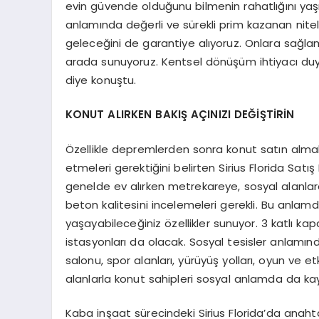
evin güvende olduğunu bilmenin rahatlığını yaşı
anlamında değerli ve sürekli prim kazanan nitel
geleceğini de garantiye alıyoruz. Onlara sağlam
arada sunuyoruz. Kentsel dönüşüm ihtiyacı duy
diye konuştu.
KONUT ALIRKEN BAKIŞ AÇINIZI DEĞİŞTİRİN
Özellikle depremlerden sonra konut satın almak i
etmeleri gerektiğini belirten Sirius Florida Sat
genelde ev alırken metrekareye, sosyal alanlar
beton kalitesini incelemeleri gerekli. Bu anlam
yaşayabileceğiniz özellikler sunuyor. 3 katlı kap
istasyonları da olacak. Sosyal tesisler anlamınd
salonu, spor alanları, yürüyüş yolları, oyun ve etk
alanlarla konut sahipleri sosyal anlamda da k
Kaba inşaat sürecindeki Sirius Florida’da anahta