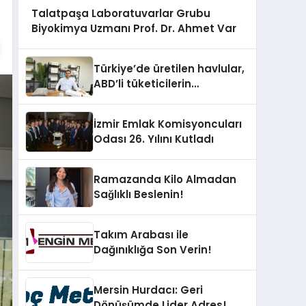
Talatpaşa Laboratuvarlar Grubu
Biyokimya Uzmanı Prof. Dr. Ahmet Var
Türkiye’de üretilen havlular,
ABD’li tüketicilerin
banyosunda baş kahraman
oluyor
İzmir Emlak Komisyoncuları
Odası 26. Yılını Kutladı
Ramazanda Kilo Almadan
Sağlıklı Beslenin!
Takım Arabası ile
Dağınıklığa Son Verin!
Mersin Hurdacı: Geri
Dönüşümde Lider Adres!