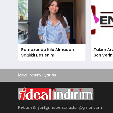
Ramazanda Kilo Almadan
Takım Ara
Sağlıklı Beslenin!
Son Verin
İdeal İndirim Fiyatları..
Reklam & İşbirliği:
habersonuclari@gmail.com