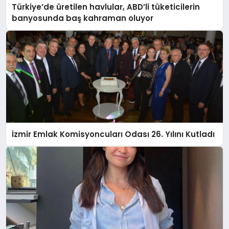
Türkiye’de üretilen havlular, ABD’li tüketicilerin
banyosunda baş kahraman oluyor
İzmir Emlak Komisyoncuları Odası 26. Yılını Kutladı