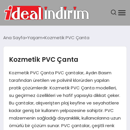
ANASAYFA
Ana Sayfa
Yaşam
Kozmetik PVC Çanta
BILGISAYAR
Kozmetik PVC Çanta
DÜNYA
Kozmetik PVC Çanta PVC çantalar, Aydın Basım
SEYAHAT
tarafından üretilen ve polivinil klorürden yapılan
pratik çözümlerdir. Kozmetik PVC Çanta modelleri,
TEKNOLOJI
su geçirmez özellikleri ve hafif yapısıyla dikkat çeker.
Bu çantalar, alışverişten plaj keyfine ve seyahatlere
YAŞAM
kadar geniş bir kullanım yelpazesine sahiptir. PVC
malzemenin sağladığı dayanıklılık, kullanıcılarına uzun
ömürlü bir çözüm sunar. PVC çantalar, çeşitli renk