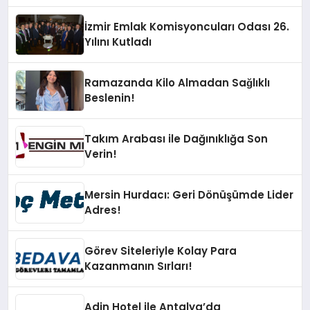
kahraman oluyor
İzmir Emlak Komisyoncuları Odası 26.
Yılını Kutladı
Ramazanda Kilo Almadan Sağlıklı
Beslenin!
Takım Arabası ile Dağınıklığa Son
Verin!
Mersin Hurdacı: Geri Dönüşümde Lider
Adres!
Görev Siteleriyle Kolay Para
Kazanmanın Sırları!
Adin Hotel ile Antalya’da