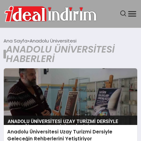
ANASAYFA
Ana Sayfa
Anadolu Üniversitesi
ANADOLU ÜNIVERSITESI
BILGISAYAR
HABERLERI
DÜNYA
SEYAHAT
TEKNOLOJI
YAŞAM
Anadolu Üniversitesi Uzay Turizmi Dersiyle
Geleceğin Rehberlerini Yetiştiriyor