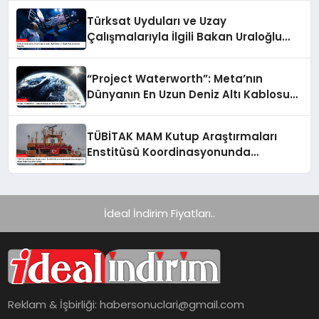
Türksat Uyduları ve Uzay
Çalışmalarıyla İlgili Bakan Uraloğlu
Açıklamalarda Bulundu
“Project Waterworth”: Meta’nın
Dünyanın En Uzun Deniz Altı Kablosu
Projesi
TÜBİTAK MAM Kutup Araştırmaları
Enstitüsü Koordinasyonunda
Gerçekleşen 9. Ulusal Antarktika Bilim
Seferi
İdeal İndirim Fiyatları..
Reklam & İşbirliği:
habersonuclari@gmail.com