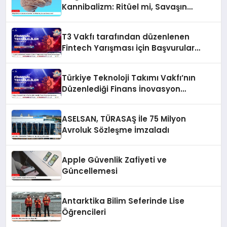
Kannibalizm: Ritüel mi, Savaşın
Sonucu mu?
T3 Vakfı tarafından düzenlenen
Fintech Yarışması için Başvurular
Devam Ediyor
Türkiye Teknoloji Takımı Vakfı’nın
Düzenlediği Finans İnovasyon
Yarışması
ASELSAN, TÜRASAŞ İle 75 Milyon
Avroluk Sözleşme İmzaladı
Apple Güvenlik Zafiyeti ve
Güncellemesi
Antarktika Bilim Seferinde Lise
Öğrencileri