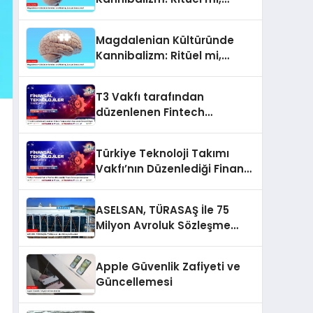
Savaşın Sonucu mu?
Magdalenian Kültüründe
Kannibalizm: Ritüel mi,
Savaşın Sonucu mu?
T3 Vakfı tarafından
düzenlenen Fintech
Yarışması için Başvurular
Devam Ediyor
Türkiye Teknoloji Takımı
Vakfı’nın Düzenlediği Finans
İnovasyon Yarışması
ASELSAN, TÜRASAŞ İle 75
Milyon Avroluk Sözleşme
İmzaladı
Apple Güvenlik Zafiyeti ve
Güncellemesi