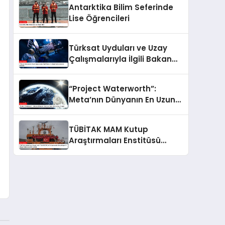
Antarktika Bilim Seferinde
Lise Öğrencileri
Türksat Uyduları ve Uzay
Çalışmalarıyla İlgili Bakan
Uraloğlu Açıklamalarda
Bulundu
“Project Waterworth”:
Meta’nın Dünyanın En Uzun
Deniz Altı Kablosu Projesi
TÜBİTAK MAM Kutup
Araştırmaları Enstitüsü
Koordinasyonunda
Gerçekleşen 9. Ulusal
Antarktika Bilim Seferi