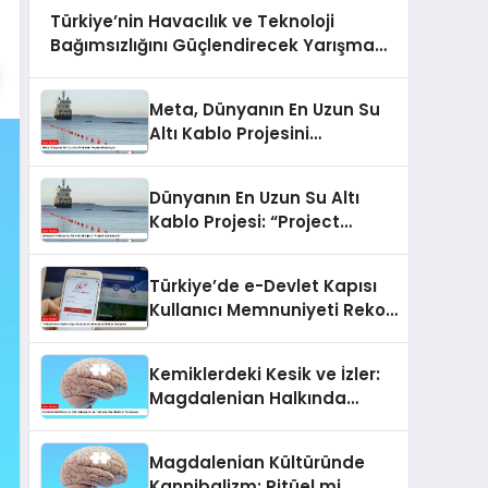
Türkiye’nin Havacılık ve Teknoloji
Bağımsızlığını Güçlendirecek Yarışma:
Havacılıkta Yapay Zeka Yarışması
Meta, Dünyanın En Uzun Su
Altı Kablo Projesini
Başlatıyor
Dünyanın En Uzun Su Altı
Kablo Projesi: “Project
Waterworth”
Türkiye’de e-Devlet Kapısı
Kullanıcı Memnuniyeti Rekor
Seviyede
Kemiklerdeki Kesik ve İzler:
Magdalenian Halkında
Kannibalizm Tartışması
Magdalenian Kültüründe
Kannibalizm: Ritüel mi,