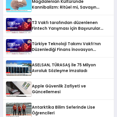
Magdalenian Kültüründe
Kannibalizm: Ritüel mi, Savaşın
Sonucu mu?
T3 Vakfı tarafından düzenlenen
Fintech Yarışması için Başvurular
Devam Ediyor
Türkiye Teknoloji Takımı Vakfı’nın
Düzenlediği Finans İnovasyon
Yarışması
ASELSAN, TÜRASAŞ İle 75 Milyon
Avroluk Sözleşme İmzaladı
Apple Güvenlik Zafiyeti ve
Güncellemesi
Antarktika Bilim Seferinde Lise
Öğrencileri