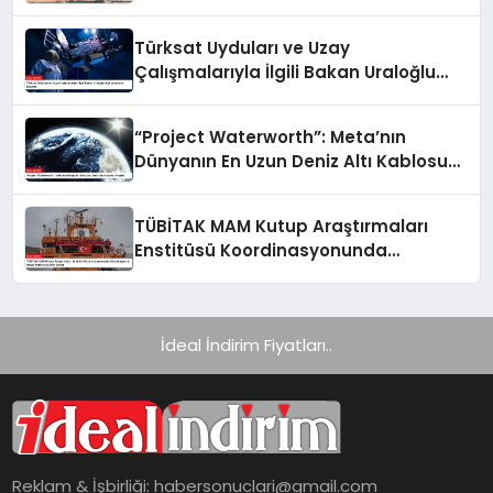
Türksat Uyduları ve Uzay
Çalışmalarıyla İlgili Bakan Uraloğlu
Açıklamalarda Bulundu
“Project Waterworth”: Meta’nın
Dünyanın En Uzun Deniz Altı Kablosu
Projesi
TÜBİTAK MAM Kutup Araştırmaları
Enstitüsü Koordinasyonunda
Gerçekleşen 9. Ulusal Antarktika Bilim
Seferi
İdeal İndirim Fiyatları..
Reklam & İşbirliği:
habersonuclari@gmail.com