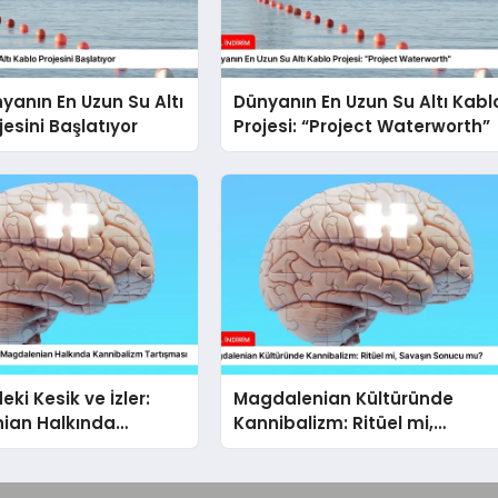
yanın En Uzun Su Altı
Dünyanın En Uzun Su Altı Kabl
jesini Başlatıyor
Projesi: “Project Waterworth”
ki Kesik ve İzler:
Magdalenian Kültüründe
ian Halkında
Kannibalizm: Ritüel mi,
izm Tartışması
Savaşın Sonucu mu?