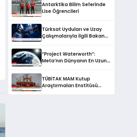
Antarktika Bilim Seferinde
Lise Öğrencileri
Türksat Uyduları ve Uzay
Çalışmalarıyla İlgili Bakan
Uraloğlu Açıklamalarda
Bulundu
“Project Waterworth”:
Meta’nın Dünyanın En Uzun
Deniz Altı Kablosu Projesi
TÜBİTAK MAM Kutup
Araştırmaları Enstitüsü
Koordinasyonunda
Gerçekleşen 9. Ulusal
Antarktika Bilim Seferi