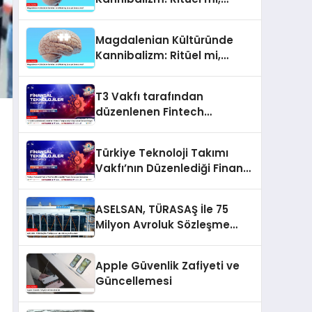
Savaşın Sonucu mu?
Magdalenian Kültüründe
Kannibalizm: Ritüel mi,
Savaşın Sonucu mu?
T3 Vakfı tarafından
düzenlenen Fintech
Yarışması için Başvurular
Devam Ediyor
Türkiye Teknoloji Takımı
Vakfı’nın Düzenlediği Finans
İnovasyon Yarışması
ASELSAN, TÜRASAŞ İle 75
Milyon Avroluk Sözleşme
İmzaladı
Apple Güvenlik Zafiyeti ve
Güncellemesi