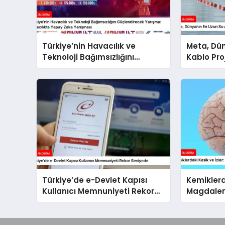
Türkiye’nin Havacılık ve
Meta, Dün
Teknoloji Bağımsızlığını
Kablo Pro
Güçlendirecek Yarışma:
Havacılıkta Yapay Zeka
Yarışması
Türkiye’de e-Devlet Kapısı
Kemiklerde
Kullanıcı Memnuniyeti Rekor
Magdalen
Seviyede
Kannibal