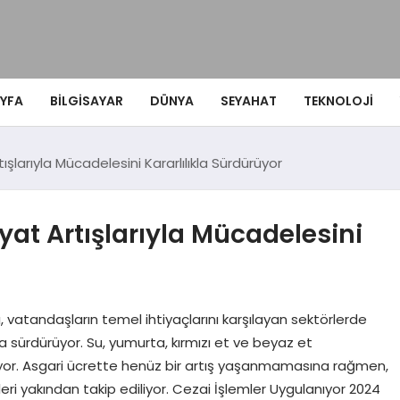
YFA
BILGISAYAR
DÜNYA
SEYAHAT
TEKNOLOJI
tışlarıyla Mücadelesini Kararlılıkla Sürdürüyor
iyat Artışlarıyla Mücadelesini
ı, vatandaşların temel ihtiyaçlarını karşılayan sektörlerde
ıkla sürdürüyor. Su, yumurta, kırmızı et ve beyaz et
eniyor. Asgari ücrette henüz bir artış yaşanmamasına rağmen,
imleri yakından takip ediliyor. Cezai İşlemler Uygulanıyor 2024