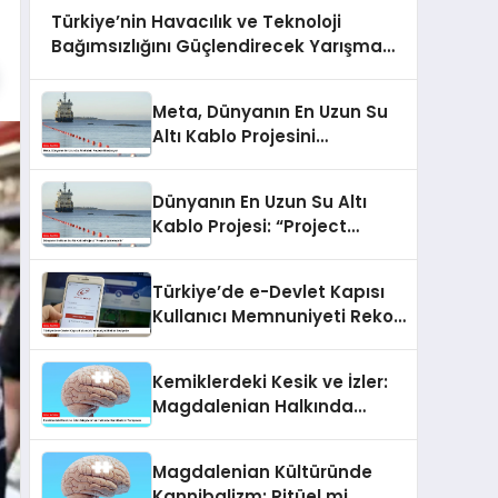
Türkiye’nin Havacılık ve Teknoloji
Bağımsızlığını Güçlendirecek Yarışma:
Havacılıkta Yapay Zeka Yarışması
Meta, Dünyanın En Uzun Su
Altı Kablo Projesini
Başlatıyor
Dünyanın En Uzun Su Altı
Kablo Projesi: “Project
Waterworth”
Türkiye’de e-Devlet Kapısı
Kullanıcı Memnuniyeti Rekor
Seviyede
Kemiklerdeki Kesik ve İzler:
Magdalenian Halkında
Kannibalizm Tartışması
Magdalenian Kültüründe
Kannibalizm: Ritüel mi,