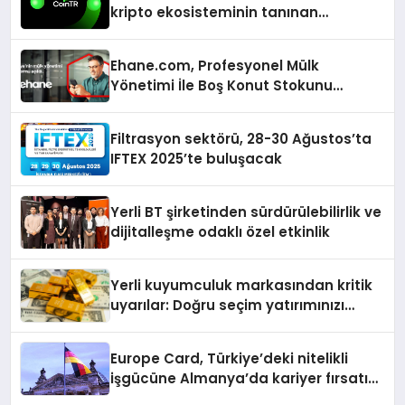
kripto ekosisteminin tanınan
isimlerini ağırlayacak
Ehane.com, Profesyonel Mülk
Yönetimi İle Boş Konut Stokunu
Eritecek
Filtrasyon sektörü, 28-30 Ağustos’ta
IFTEX 2025’te buluşacak
Yerli BT şirketinden sürdürülebilirlik ve
dijitalleşme odaklı özel etkinlik
Yerli kuyumculuk markasından kritik
uyarılar: Doğru seçim yatırımınızı
şekillendirir
Europe Card, Türkiye’deki nitelikli
işgücüne Almanya’da kariyer fırsatı
sununuyor