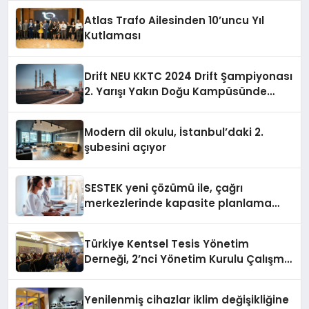
Atlas Trafo Ailesinden 10’uncu Yıl
Kutlaması
Drift NEU KKTC 2024 Drift Şampiyonası
2. Yarışı Yakın Doğu Kampüsünde
Gerçekleştirildi
Modern dil okulu, İstanbul’daki 2.
şubesini açıyor
SESTEK yeni çözümü ile, çağrı
merkezlerinde kapasite planlama
verimliliğini 4 kat artırıyor
Türkiye Kentsel Tesis Yönetim
Derneği, 2’nci Yönetim Kurulu Çalışma
Kampı düzenlendi
Yenilenmiş cihazlar iklim değişikliğine