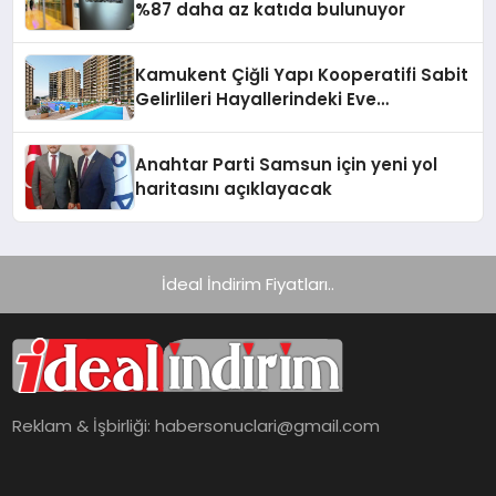
%87 daha az katıda bulunuyor
Kamukent Çiğli Yapı Kooperatifi Sabit
Gelirlileri Hayallerindeki Eve
Kavuşturacak
Anahtar Parti Samsun için yeni yol
haritasını açıklayacak
İdeal İndirim Fiyatları..
Reklam & İşbirliği:
habersonuclari@gmail.com