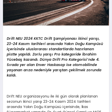
Drift NEU 2024 KKTC Drift
Şampiyonası ikinci yarışı,
23-24 Kasım tarihleri arasında Yakı
n Do
ğ
u Kamp
üsü
içerisinde uluslararası standartlarda hazırlanan
pistte yapıldı. Zorlu yarışı Pro kategoride İbrahim
Yü
ceba
ş kazandı. Dünya Drift Pro Kategorisi
’
nde 4.
Sırada yer alan Enver Haskasap ise otomobilinde
yaşanan arıza nedeniyle yarıştan çekilmek zorunda
kaldı.
Drift NEU organizasyonu ile iki gün olarak planlanan
sezonun ikinci yarışı 23-24 Kasım 2024 tarihleri
arasında Yakın Doğu Kampüsü içerisinde, İkas