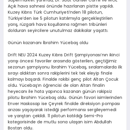
Süpermarket yanında, Dr. Suat Günsel Camii ve MOE
Açık hava sahnesi önünde hazırlanan pistte yapıldı.
Kuzey Kıbrıs Türk Cumhuriyeti’nden 18 pilotun,
Türkiye’den ise 5 pilotun katılımıyla gerçekleştirilen
yarış, rüzgarlı hava koşullarına rağmen tribünleri
dolduran seyircilere unutulmaz dakikalar yaşattı.
Günün kazananı İbrahim Yücebaş oldu
Drift NEU 2024 Kuzey Kıbrıs Drift Şampiyonası’nın ikinci
yarışı öncesi favoriler arasında gösterilen, geçtiğimiz
sezonun şampiyonu İbrahim Yücebaş, sıralamalarda ilk
sırayı aldıktan sonra rakiplerini tek tek eleyip finale
kalmayı başardı. Finalde rakibi genç pilot Altan Çocuk
oldu. Yücebaş’ın öğrencisi de olan Altan finalin
heyecanı ile hata yapınca kazanan günün rakipsiz
pilotu İbrahim Yücebaş oldu. Günün favori isimlerinden
Enver Haskasap ise Çeyrek finalde direksiyon pompası
arızası yaşayarak istediği performansı sergileyemedi
ve yarıştan çekildi. 11 pilotun katıldığı Semi-Pro
kategorisinde de mutlu sona ulaşan isim Abdullah
Bostan oldu.