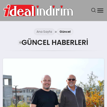
ANASAYFA
Ana Sayfa
Güncel
BILGISAYAR
GÜNCEL HABERLERI
DÜNYA
SEYAHAT
TEKNOLOJI
YAŞAM