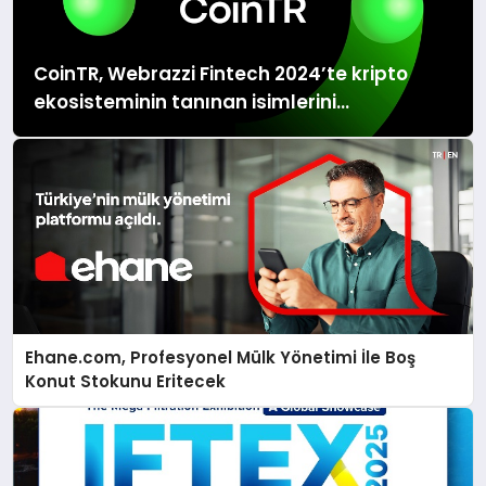
“2024’te yüzde 70 oranında büyüme
gerçekleştirdik. Makine parkı ve
CoinTR, Webrazzi Fintech 2024’te kripto
teknolojik yatırımlara ara vermedik. Yine
ekosisteminin tanınan isimlerini
2024 yılında...
ağırlayacak
Ehane.com, Profesyonel Mülk Yönetimi İle Boş
Konut Stokunu Eritecek