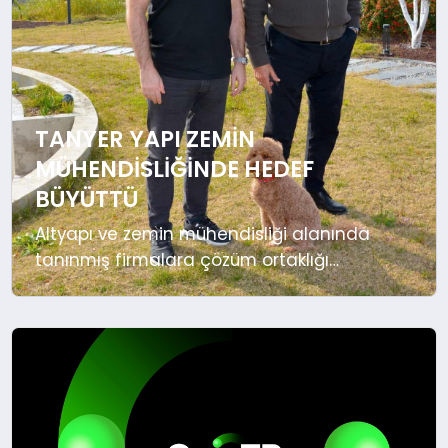
TANYER YAPI ZEMIN
MÜHENDISLIĞINDE HEDEF
BÜYÜTTÜ
Altyapı ve zemin mühendisliği alanında
tanınmış firmalara çözüm ortaklığı
sunduklarını belirten Tanyer Yapı Genel
Koordinatörü Taylan Tanyer, İzmir’de 9
şantiyede birden hizmet verdiklerini
söyledi. Zemin mühendisliği konusunda
güçlü makine parkı, deneyimli
mühendis ve personelle hizmet
sunduklarını dile getiren Tanyer,