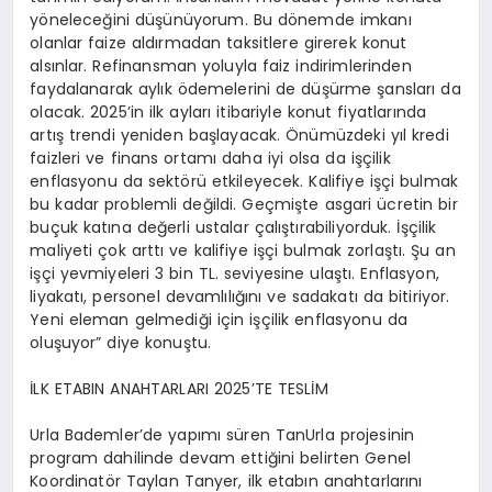
yöneleceğini düşünüyorum. Bu dönemde imkanı
olanlar faize aldırmadan taksitlere girerek konut
alsınlar. Refinansman yoluyla faiz indirimlerinden
faydalanarak aylık ödemelerini de düşürme şansları da
olacak. 2025’in ilk ayları itibariyle konut fiyatlarında
artış trendi yeniden başlayacak. Önümüzdeki yıl kredi
faizleri ve finans ortamı daha iyi olsa da işçilik
enflasyonu da sektörü etkileyecek. Kalifiye işçi bulmak
bu kadar problemli değildi. Geçmişte asgari ücretin bir
buçuk katına değerli ustalar çalıştırabiliyorduk. İşçilik
maliyeti çok arttı ve kalifiye işçi bulmak zorlaştı. Şu an
işçi yevmiyeleri 3 bin TL. seviyesine ulaştı. Enflasyon,
liyakatı, personel devamlılığını ve sadakatı da bitiriyor.
Yeni eleman gelmediği için işçilik enflasyonu da
oluşuyor” diye konuştu.
İLK ETABIN ANAHTARLARI 2025’TE TESLİM
Urla Bademler’de yapımı süren TanUrla projesinin
program dahilinde devam ettiğini belirten Genel
Koordinatör Taylan Tanyer, ilk etabın anahtarlarını