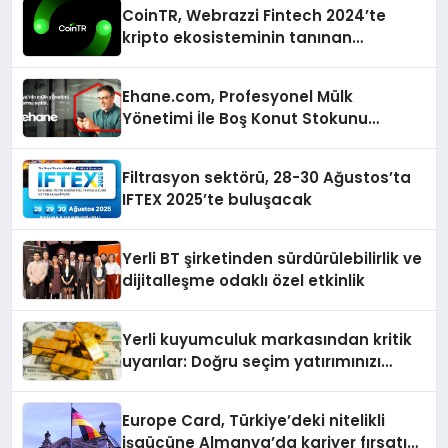
CoinTR, Webrazzi Fintech 2024’te
kripto ekosisteminin tanınan
isimlerini ağırlayacak
Ehane.com, Profesyonel Mülk
Yönetimi İle Boş Konut Stokunu
Eritecek
Filtrasyon sektörü, 28-30 Ağustos’ta
IFTEX 2025’te buluşacak
Yerli BT şirketinden sürdürülebilirlik ve
dijitalleşme odaklı özel etkinlik
Yerli kuyumculuk markasından kritik
uyarılar: Doğru seçim yatırımınızı
şekillendirir
Europe Card, Türkiye’deki nitelikli
işgücüne Almanya’da kariyer fırsatı