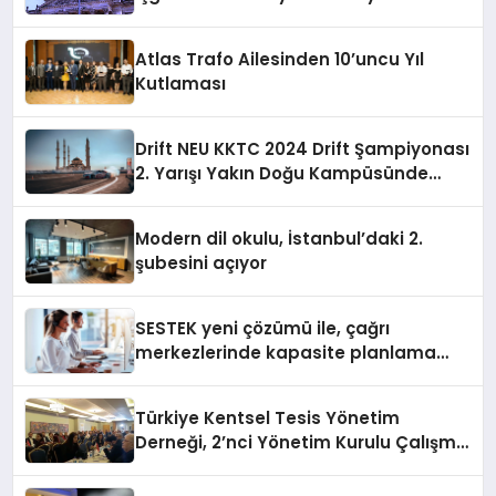
sununuyor
Atlas Trafo Ailesinden 10’uncu Yıl
Kutlaması
Drift NEU KKTC 2024 Drift Şampiyonası
2. Yarışı Yakın Doğu Kampüsünde
Gerçekleştirildi
Modern dil okulu, İstanbul’daki 2.
şubesini açıyor
SESTEK yeni çözümü ile, çağrı
merkezlerinde kapasite planlama
verimliliğini 4 kat artırıyor
Türkiye Kentsel Tesis Yönetim
Derneği, 2’nci Yönetim Kurulu Çalışma
Kampı düzenlendi