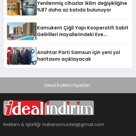
Yenilenmiş cihazlar iklim değişikliğine
%87 daha az katıda bulunuyor
Kamukent Çiğli Yapı Kooperatifi Sabit
Gelirlileri Hayallerindeki Eve
Kavuşturacak
Anahtar Parti Samsun için yeni yol
haritasını açıklayacak
İdeal İndirim Fiyatları..
Reklam & İşbirliği:
habersonuclari@gmail.com