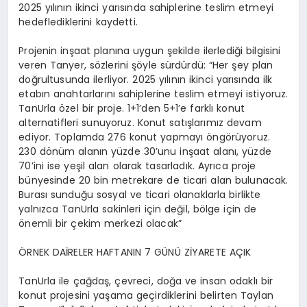
2025 yılının ikinci yarısında sahiplerine teslim etmeyi
hedeflediklerini kaydetti.
Projenin inşaat planına uygun şekilde ilerlediği bilgisini
veren Tanyer, sözlerini şöyle sürdürdü: “Her şey plan
doğrultusunda ilerliyor. 2025 yılının ikinci yarısında ilk
etabın anahtarlarını sahiplerine teslim etmeyi istiyoruz.
TanUrla özel bir proje. 1+1’den 5+1’e farklı konut
alternatifleri sunuyoruz. Konut satışlarımız devam
ediyor. Toplamda 276 konut yapmayı öngörüyoruz.
230 dönüm alanın yüzde 30’unu inşaat alanı, yüzde
70’ini ise yeşil alan olarak tasarladık. Ayrıca proje
bünyesinde 20 bin metrekare de ticari alan bulunacak.
Burası sunduğu sosyal ve ticari olanaklarla birlikte
yalnızca TanUrla sakinleri için değil, bölge için de
önemli bir çekim merkezi olacak”
ÖRNEK DAİRELER HAFTANIN 7 GÜNÜ ZİYARETE AÇIK
TanUrla ile çağdaş, çevreci, doğa ve insan odaklı bir
konut projesini yaşama geçirdiklerini belirten Taylan