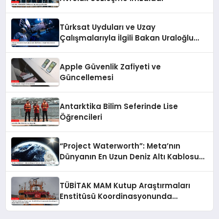
Türksat Uyduları ve Uzay
Çalışmalarıyla İlgili Bakan Uraloğlu
Açıklamalarda Bulundu
Apple Güvenlik Zafiyeti ve
Güncellemesi
Antarktika Bilim Seferinde Lise
Öğrencileri
“Project Waterworth”: Meta’nın
Dünyanın En Uzun Deniz Altı Kablosu
Projesi
TÜBİTAK MAM Kutup Araştırmaları
Enstitüsü Koordinasyonunda
Gerçekleşen 9. Ulusal Antarktika Bilim
Seferi