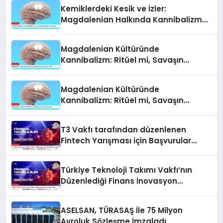
Kemiklerdeki Kesik ve İzler:
Magdalenian Halkında Kannibalizm
Tartışması
Magdalenian Kültüründe
Kannibalizm: Ritüel mi, Savaşın
Sonucu mu?
Magdalenian Kültüründe
Kannibalizm: Ritüel mi, Savaşın
Sonucu mu?
T3 Vakfı tarafından düzenlenen
Fintech Yarışması için Başvurular
Devam Ediyor
Türkiye Teknoloji Takımı Vakfı’nın
Düzenlediği Finans İnovasyon
Yarışması
ASELSAN, TÜRASAŞ İle 75 Milyon
Avroluk Sözleşme İmzaladı