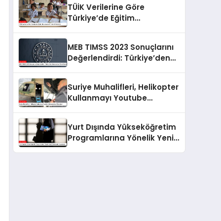
TÜİK Verilerine Göre
Türkiye’de Eğitim
Harcamaları 5 Yılda 4,5 Kat
Arttı
MEB TIMSS 2023 Sonuçlarını
Değerlendirdi: Türkiye’den
Memnuniyet Verici İlerleme
Suriye Muhalifleri, Helikopter
Kullanmayı Youtube
Videolarından Öğreniyor
Yurt Dışında Yükseköğretim
Programlarına Yönelik Yeni
Yönetmelik Yayımlandı