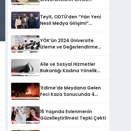
Çalışmaları
Teyit, ODTÜ’den “Yılın Yeni
Nesil Medya Girişimi”
ödülünü aldı
YÖK’ün 2024 Üniversite
İzleme ve Değerlendirme
Genel Raporu Açıklandı
Aile ve Sosyal Hizmetler
Bakanlığı Kadına Yönelik
Şiddetle Mücadele
Faaliyetlerine Odaklanıyor
‘Edirne’de Meydana Gelen
Feci Kaza Sonucunda 4
Genç Hayatını Kaybetti
15 Yaşında Evlenmenin
Güzelleştirilmesi Tepki Çekti