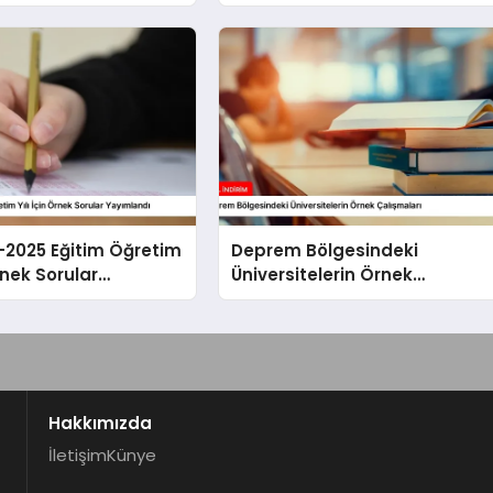
nu Yayımladı
Duyurusu Yayınlandı
-2025 Eğitim Öğretim
Deprem Bölgesindeki
Örnek Sorular
Üniversitelerin Örnek
dı
Çalışmaları
Hakkımızda
İletişim
Künye