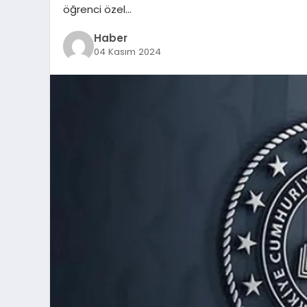
öğrenci özel…
Haber
04 Kasım 2024