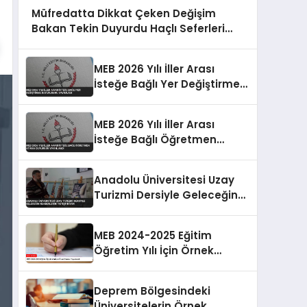
Müfredatta Dikkat Çeken Değişim
Bakan Tekin Duyurdu Haçlı Seferleri
Yerine Haçlı Saldırıları Denilecek
MEB 2026 Yılı İller Arası
İsteğe Bağlı Yer Değiştirme
Duyurusunu Yayımladı
MEB 2026 Yılı İller Arası
İsteğe Bağlı Öğretmen
Atama Duyurusu Yayınlandı
Anadolu Üniversitesi Uzay
Turizmi Dersiyle Geleceğin
Rehberlerini Yetiştiriyor
MEB 2024-2025 Eğitim
Öğretim Yılı İçin Örnek
Sorular Yayımlandı
Deprem Bölgesindeki
Üniversitelerin Örnek