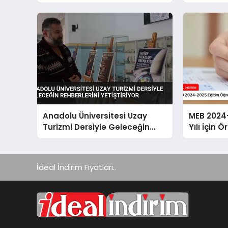
Haçlı Seferleri Yerine Haçlı
Duyurusu
Saldırıları Denilecek
Anadolu Üniversitesi Uzay
MEB 2024
Turizmi Dersiyle Geleceğin
Yılı İçin 
Rehberlerini Yetiştiriyor
Yayımlan
İdeal İndirim Fiyatları..