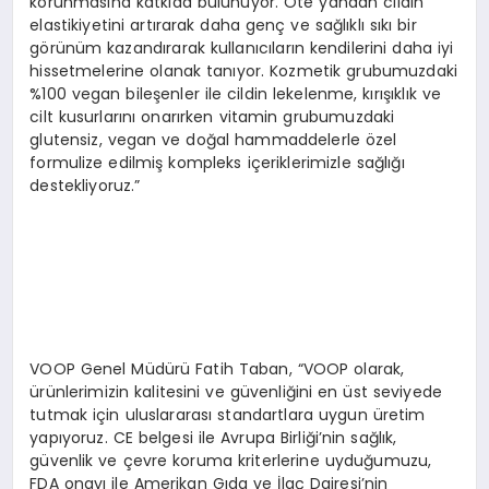
korunmasına katkıda bulunuyor. Öte yandan cildin
elastikiyetini artırarak daha genç ve sağlıklı sıkı bir
görünüm kazandırarak kullanıcıların kendilerini daha iyi
hissetmelerine olanak tanıyor. Kozmetik grubumuzdaki
%100 vegan bileşenler ile cildin lekelenme, kırışıklık ve
cilt kusurlarını onarırken vitamin grubumuzdaki
glutensiz, vegan ve doğal hammaddelerle özel
formulize edilmiş kompleks içeriklerimizle sağlığı
destekliyoruz.”
VOOP Genel Müdürü Fatih Taban, “VOOP olarak,
ürünlerimizin kalitesini ve güvenliğini en üst seviyede
tutmak için uluslararası standartlara uygun üretim
yapıyoruz. CE belgesi ile Avrupa Birliği’nin sağlık,
güvenlik ve çevre koruma kriterlerine uyduğumuzu,
FDA onayı ile Amerikan Gıda ve İlaç Dairesi’nin