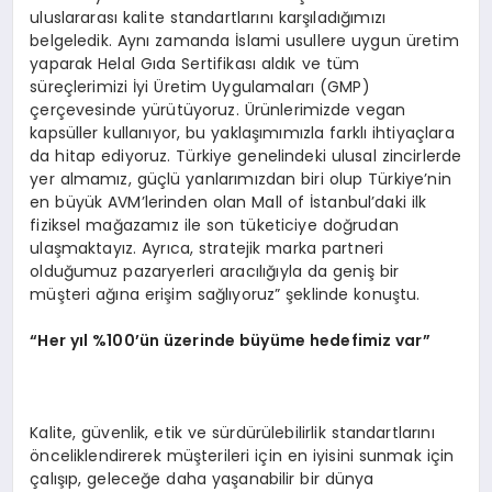
uluslararası kalite standartlarını karşıladığımızı
belgeledik. Aynı zamanda İslami usullere uygun üretim
yaparak Helal Gıda Sertifikası aldık ve tüm
süreçlerimizi İyi Üretim Uygulamaları (GMP)
çerçevesinde yürütüyoruz. Ürünlerimizde vegan
kapsüller kullanıyor, bu yaklaşımımızla farklı ihtiyaçlara
da hitap ediyoruz. Türkiye genelindeki ulusal zincirlerde
yer almamız, güçlü yanlarımızdan biri olup Türkiye’nin
en büyük AVM’lerinden olan Mall of İstanbul’daki ilk
fiziksel mağazamız ile son tüketiciye doğrudan
ulaşmaktayız. Ayrıca, stratejik marka partneri
olduğumuz pazaryerleri aracılığıyla da geniş bir
müşteri ağına erişim sağlıyoruz” şeklinde konuştu.
“Her yıl %100’ün üzerinde büyüme hedefimiz var”
Kalite, güvenlik, etik ve sürdürülebilirlik standartlarını
önceliklendirerek müşterileri için en iyisini sunmak için
çalışıp, geleceğe daha yaşanabilir bir dünya