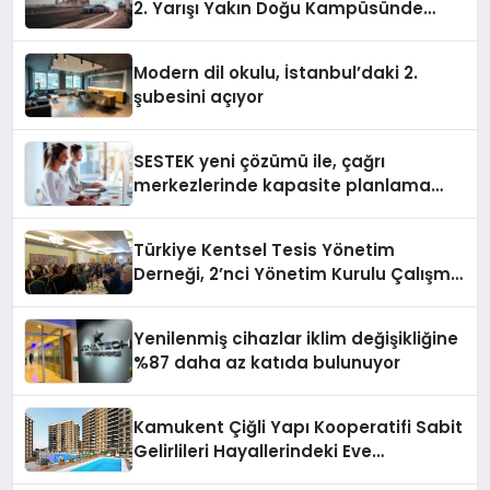
2. Yarışı Yakın Doğu Kampüsünde
Gerçekleştirildi
Modern dil okulu, İstanbul’daki 2.
şubesini açıyor
SESTEK yeni çözümü ile, çağrı
merkezlerinde kapasite planlama
verimliliğini 4 kat artırıyor
Türkiye Kentsel Tesis Yönetim
Derneği, 2’nci Yönetim Kurulu Çalışma
Kampı düzenlendi
Yenilenmiş cihazlar iklim değişikliğine
%87 daha az katıda bulunuyor
Kamukent Çiğli Yapı Kooperatifi Sabit
Gelirlileri Hayallerindeki Eve
Kavuşturacak