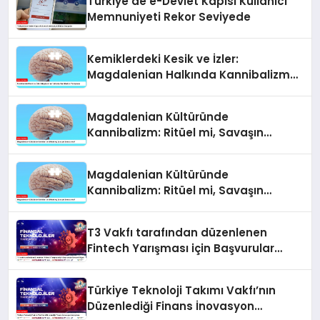
Türkiye’de e-Devlet Kapısı Kullanıcı
Memnuniyeti Rekor Seviyede
Kemiklerdeki Kesik ve İzler:
Magdalenian Halkında Kannibalizm
Tartışması
Magdalenian Kültüründe
Kannibalizm: Ritüel mi, Savaşın
Sonucu mu?
Magdalenian Kültüründe
Kannibalizm: Ritüel mi, Savaşın
Sonucu mu?
T3 Vakfı tarafından düzenlenen
Fintech Yarışması için Başvurular
Devam Ediyor
Türkiye Teknoloji Takımı Vakfı’nın
Düzenlediği Finans İnovasyon