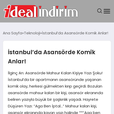
ANASAYFA
Ana Sayfa
Teknoloji
İstanbul’da Asansörde Komik Anlar!
BILGISAYAR
İstanbul’da Asansörde Komik
DÜNYA
Anlar!
SEYAHAT
İlginç An: Asansörde Mahsur Kalan Kişiye Yazı Şoku!
İstanbul’da bir apartmanın asansöründe yaşanan
TEKNOLOJI
komik olay, herkesi gülmekten kırıp geçirdi. Bozulan
asansörde mahsur kalan bir kişi, asansör ekranında
YAŞAM
beliren yazıyla büyük bir şaşkınlık yaşadı. Hayrete
Düşüren Yazı: “Aga Ben İptal…” Mahsur kalan kişi,
asansör ekranında kayan yazı halinde **”Aga ben