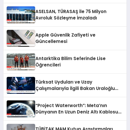
Yarışması
ASELSAN, TÜRASAŞ İle 75 Milyon
Avroluk Sözleşme İmzaladı
Apple Güvenlik Zafiyeti ve
Güncellemesi
Antarktika Bilim Seferinde Lise
Öğrencileri
Türksat Uyduları ve Uzay
Çalışmalarıyla İlgili Bakan Uraloğlu
Açıklamalarda Bulundu
“Project Waterworth”: Meta’nın
Dünyanın En Uzun Deniz Altı Kablosu
Projesi
TÜBİTAK MAM Kutup Araştırmaları